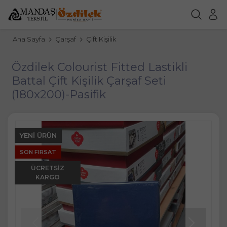
Ana Sayfa
Çarşaf
Çift Kişilik
Özdilek Colourist Fitted Lastikli
Battal Çift Kişilik Çarşaf Seti
(180x200)-Pasifik
YENI ÜRÜN
SON FIRSAT
ÜCRETSIZ
KARGO