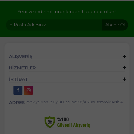
Yeni ve indirimli ürünlerden haberdar olun !
Abone Ol
ALIŞVERİŞ
HİZMETLER
İRTİBAT
ADRES
Tevfikiye Mah. 8 Eylül Cad. No:158/A Yunusemre/MANİSA