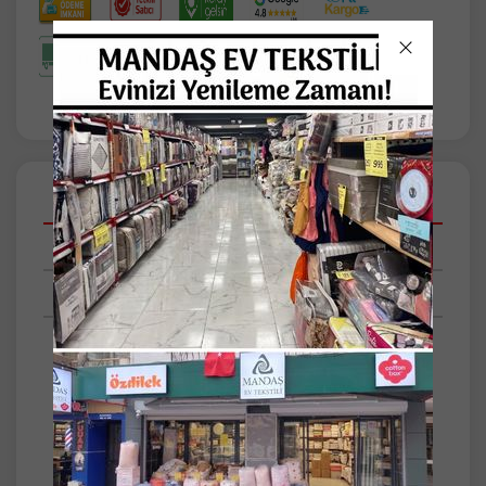
Açıklamalar
Taksit Seçenekleri
Tüm Yorumlar
-%100 PAMUK KEYFİ, FITTED LASTİKLİ,
YASTIK KILIFLI...
-Özdilek Ranforce Fitted Battal Çift Kişilik
Çarşaf Seti
-Çarşaf: 180x200cm+30 (Yani çarşafın yatağı
kapatan yüksekliği 30cm'dir.)