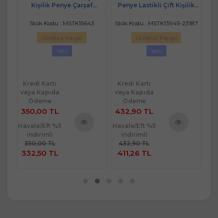
Kişilik Penye Çarşaf
Penye Lastikli Çift Kişilik
(200x200)-Asorti
Çarşaf Seti (160x200+30) -
Beyaz
Stok Kodu : MSTK15643
Stok Kodu : MSTK13945-23187
Ücretsiz Kargo
Ücretsiz Kargo
Yeni
Yeni
Kredi Kartı
Kredi Kartı
Kr
veya Kapıda
veya Kapıda
ve
Ödeme
Ödeme
350,00 TL
432,90 TL
39
Havale/Eft %5
Havale/Eft %5
Hav
indirimli
indirimli
ü
Ürünü
Ürünü
350,00 TL
432,90 TL
3
e
İncele
İncele
332,50 TL
411,26 TL
3