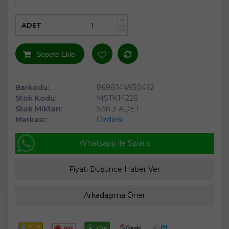
ADET
+
-
Sepete Ekle
Barkodu:
8698144930462
Stok Kodu:
MSTK14228
Stok Miktarı:
Son 3 ADET
Markası:
Özdilek
Whatsapp ile Sipariş
Fiyatı Düşünce Haber Ver
Arkadaşıma Öner