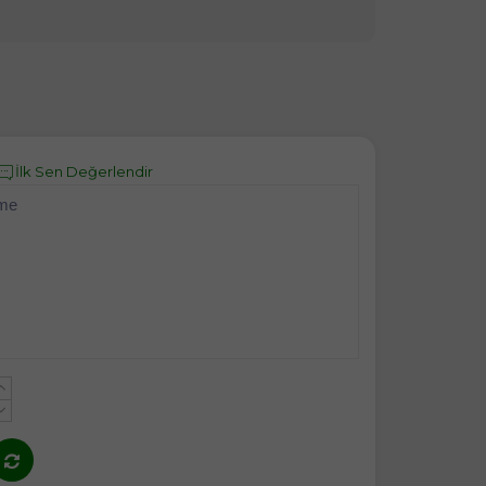
İlk Sen Değerlendir
eme
+
-