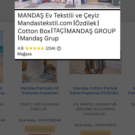
on
Mandaş Pamuklu El
Mandaş Cotton Pamuk
M
ma
Dokuma Peştemal
Keten Peştemal (100x180)-
Pam
Mavi
(80x200) - Krem Vizon
Tamara
satı
MA
EMİCİ, HIZLI KURUMA
EV, BANYO, HAMAM VB.
St
ÖZELLİK...
YERLERE KULLANIMA
UYGUNDUR...
848
Stok Kodu : MSTK08348
Stok Kodu : MSTK09676
Ücretsiz Kargo
Ücretsiz Kargo