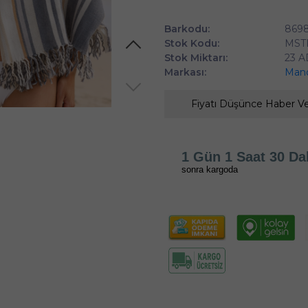
Barkodu:
869
Stok Kodu:
MST
Stok Miktarı:
23 
Markası:
Mand
Fiyatı Düşünce Haber V
1 Gün 1 Saat 30 Da
sonra kargoda