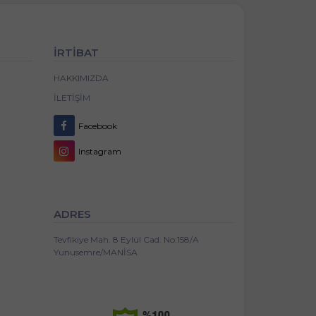
İRTİBAT
HAKKIMIZDA
İLETIŞIM
Facebook
Instagram
ADRES
Tevfikiye Mah. 8 Eylül Cad. No:158/A
Yunusemre/MANİSA