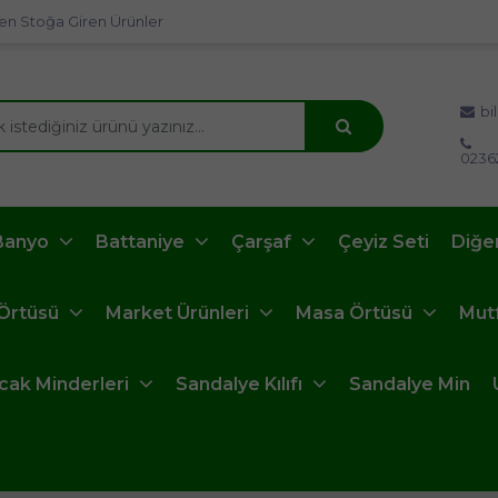
en Stoğa Giren Ürünler
bi
0236
Banyo
Battaniye
Çarşaf
Çeyiz Seti
Diğe
 Örtüsü
Market Ürünleri
Masa Örtüsü
Mut
ncak Minderleri
Sandalye Kılıfı
Sandalye Min