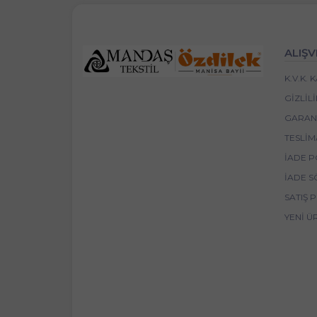
ALIŞV
K.V.K.
GIZLIL
GARANT
TESLIM
İADE P
İADE S
SATIŞ 
YENI Ü