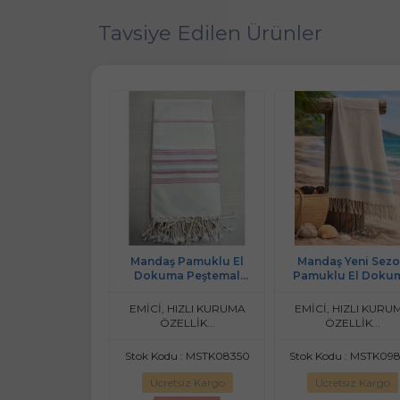
Tavsiye Edilen Ürünler
t Pamuk-Keten
Mandaş Pamuklu El
Mandaş Yeni Sez
 (100x180)-Melisa
Dokuma Peştemal
Pamuklu El Doku
(80x200) - Krem Pembe 2
Peştemal (90x170) 
Çizgili
odu : MSTK13919
EMİCİ, HIZLI KURUMA
EMİCİ, HIZLI KURU
ÖZELLİK...
ÖZELLİK...
retsiz Kargo
Stok Kodu : MSTK08350
Stok Kodu : MSTK09
Ücretsiz Kargo
Ücretsiz Kargo