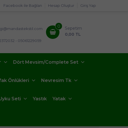
Facebook ile Bağlan
Hesap Oluştur
Giriş Yap
0
Sepetim
lgi@mandastekstil.com
0,00 TL
2372032 - 05061229059
r
Dört Mevsim/Complete Set
fak Önlükleri
Nevresim Tk
Uyku Seti
Yastık
Yatak