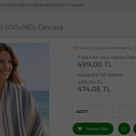
t Pamuk-Keten Peştemal (100x180)-Tamara
 (100x180)-Tamara
Henüz Değerlendirilmemiş
Kredi Kartı veya Kapıda Öd
499,00 TL
Havale/Eft %5 indirimli
499,00 TL
474,05 TL
ADET
Sepete Ekle