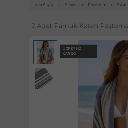
Ana Sayfa
Banyo
Peştemal
2 Ade
2 Adet Pamuk-Keten Peştemal
ÜCRETSIZ
KARGO