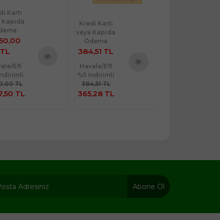
di Kartı
 Kapıda
Kredi Kartı
Kredi Kartı
deme
veya Kapıda
veya Kapıda
650,00
Ödeme
Ödeme
TL
384,51 TL
499,00 TL
ale/Eft
Havale/Eft
Havale/Eft
Ürünü
ndirimli
%5 indirimli
%5 indirimli
Ürünü
İncele
50,00 TL
384,51 TL
499,00 TL
İncele
7,50 TL
365,28 TL
474,05 TL
Abone Ol