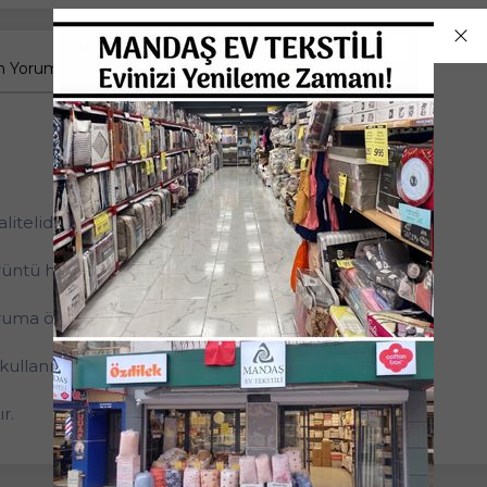
 Yorumlar
itelidir.
görüntü hem de kullanım konforu sağlamaktadır.
uma özelliğine sahiptir.
 kullanıma uygundur.
r.