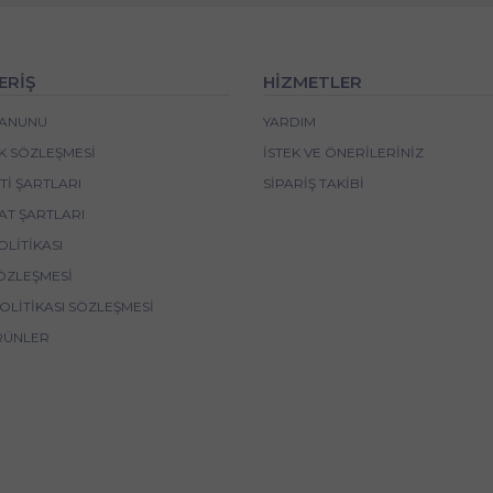
ERİŞ
HİZMETLER
 KANUNU
YARDIM
IK SÖZLEŞMESI
İSTEK VE ÖNERILERINIZ
I ŞARTLARI
SIPARIŞ TAKIBI
AT ŞARTLARI
OLITIKASI
ÖZLEŞMESI
POLITIKASI SÖZLEŞMESI
RÜNLER