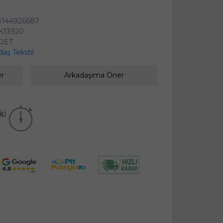
8144926687
K13920
ADET
aş Tekstil
er
Arkadaşıma Öner
kika