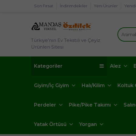
Son Fırsat
İndirimdekiler
Yeni Ürünler
Yenid
Türkiye'nin Ev Tekstili ve Çeyiz
Ürünleri Sitesi
Kategoriler
Alez
Giyim/İç Giyim
Halı/Kilim
Koltuk
Perdeler
Pike/Pike Takımı
Salı
Yatak Örtüsü
Yorgan