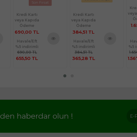
Son Fırsat
Kre
veya
Kredi Kartı
Kredi Kartı
Ö
veya Kapıda
veya Kapıda
1.
Ödeme
Ödeme
690,00 TL
384,51 TL
Havale/Eft
Havale/Eft
Hav
%5 indirimli
%5 indirimli
%5 i
nü
Ürünü
Ürünü
690,00 TL
384,51 TL
1.6
le
İncele
İncele
655,50 TL
365,28 TL
1.56
rden haberdar olun !