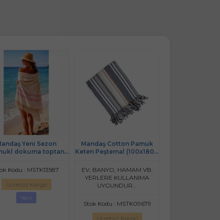
andaş Yeni Sezon
Mandaş Cotton Pamuk
2 Adet Pamuk
ukl dokuma toptan
Keten Peştemal (100x180)-
Peştemal (100x18
ş (90x170)-karışık renk
Carlos
20 li paket
ok Kodu : MSTK13587
EV, BANYO, HAMAM VB.
Stok Kodu : MS
YERLERE KULLANIMA
Ücretsiz Kargo
Ücretsiz Ka
UYGUNDUR...
Yeni
Stok Kodu : MSTK09679
Ücretsiz Kargo