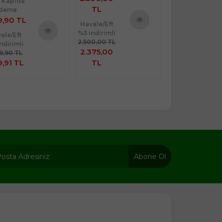
 Kapıda
TL
TL
deme
9,90 TL
Havale/Eft
Havale/Eft
%5 indirimli
%5 indirimli
Ürünü
ale/Eft
2.500,00 TL
2.549,90 TL
ndirimli
Ürünü
İncele
2.375,00
2.422,41
99,90 TL
İncele
9,91 TL
TL
TL
Abone Ol