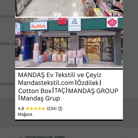
klu Kumaş
Daha sağlıklı uyumanıza yardımcı olur.
belirtilen ölçüdeki yorgan gönderilecektir.