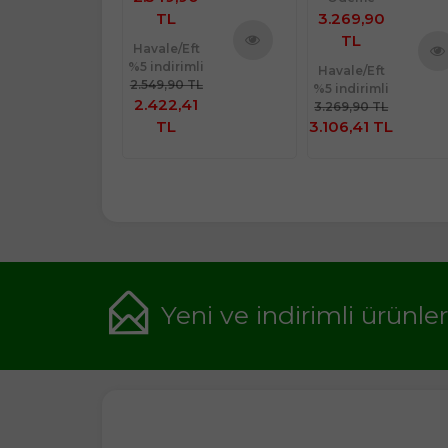
90
TL
3.269,90
TL
Havale/Eft
%5 indirimli
Ürünü
Eft
Havale/Eft
Ürünü
Ürü
2.549,90 TL
imli
%5 indirimli
İncele
İncele
İnce
2.422,41
 TL
3.269,90 TL
1 TL
TL
3.106,41 TL
Yeni ve indirimli ürünle