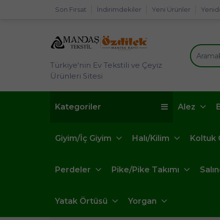
Son Fırsat
İndirimdekiler
Yeni Ürünler
Yenid
Türkiye'nin Ev Tekstili ve Çeyiz
Ürünleri Sitesi
Kategoriler
Alez
Giyim/İç Giyim
Halı/Kilim
Koltuk
Perdeler
Pike/Pike Takımı
Salı
Yatak Örtüsü
Yorgan