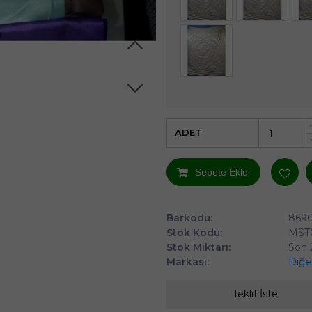
ADET
Sepete Ekle
Barkodu:
869
Stok Kodu:
MST0
Stok Miktarı:
Son 
Markası:
Diğe
Teklif İste