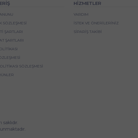
ERİŞ
HİZMETLER
 KANUNU
YARDIM
IK SÖZLEŞMESI
İSTEK VE ÖNERILERINIZ
I ŞARTLARI
SIPARIŞ TAKIBI
AT ŞARTLARI
OLITIKASI
ÖZLEŞMESI
POLITIKASI SÖZLEŞMESI
RÜNLER
saklıdır.
korunmaktadır.