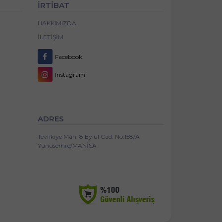
İRTİBAT
HAKKIMIZDA
İLETIŞIM
Facebook
Instagram
ADRES
Tevfikiye Mah. 8 Eylül Cad. No:158/A
Yunusemre/MANİSA