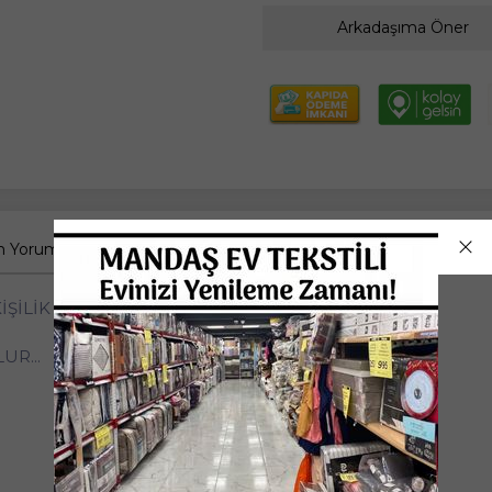
Arkadaşıma Öner
 Yorumlar
KİŞİLİK BABAANNE YORGANI...
UR...