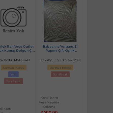
ilek Ranforce Outlet
Babaanne Yorganı, El
Özdilek Cotton
k Kumaş Dolgun Çift
Yapımı Çift Kişilik
Seti Çift Kişilik 
şilik Silikon Yorgan-
Pamuklu Yorgan (195x215)-
Arancia
Desenli Asorti
KABAK ÇİÇEĞİ KIRMIZI
tok Kodu : MSTK15418
Stok Kodu : MST05554-12559
Stok Kodu : MS
Ücretsiz Kargo
Ücretsiz Kargo
Ücretsiz Ka
Yeni
Son Fırsat
Son Fırsat
Kredi Kartı
Kredi Kartı
veya Kapıda
veya Kapıda
Ödeme
Ödeme
di Kartı
2.500,00
2.549,90