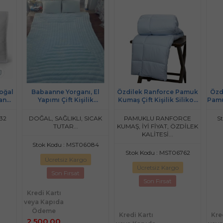
Doğal
Babaanne Yorganı, El
Özdilek Ranforce Pamuk
Özd
an
Yapımı Çift Kişilik
Kumaş Çift Kişilik Silikon
Pamu
Pamuklu Yorgan (195x215)
Yorgan-Mavi
Ki
32
DOĞAL, SAĞLIKLI, SICAK
PAMUKLU RANFORCE
S
TUTAR...
KUMAŞ, İYİ FİYAT, ÖZDİLEK
KALİTESİ...
Stok Kodu : MST06084
Stok Kodu : MST06762
Ücretsiz Kargo
Ücretsiz Kargo
Son Fırsat
Son Fırsat
Kredi Kartı
veya Kapıda
Ödeme
Kredi Kartı
Kre
2.500,00