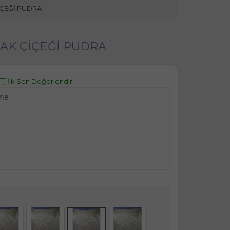
 ÇİÇEĞİ PUDRA
KABAK ÇİÇEĞİ PUDRA
İlk Sen Değerlendir
eme