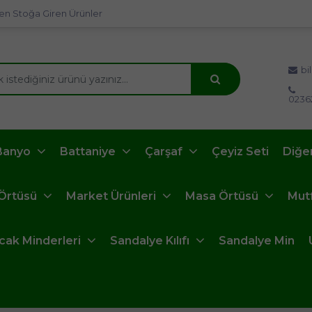
en Stoğa Giren Ürünler
bi
0236
Banyo
Battaniye
Çarşaf
Çeyiz Seti
Diğe
 Örtüsü
Market Ürünleri
Masa Örtüsü
Mut
ncak Minderleri
Sandalye Kılıfı
Sandalye Min