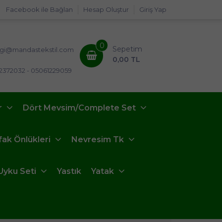
Facebook ile Bağlan
Hesap Oluştur
Giriş Yap
0
Sepetim
lgi@mandastekstil.com
0,00 TL
2372032 - 05061229059
r
Dört Mevsim/Complete Set
fak Önlükleri
Nevresim Tk
Uyku Seti
Yastık
Yatak