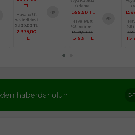
veya Kapıda
veya
TL
Ödeme
Ö
1.599,90 TL
1.59
Havale/Eft
%5 indirimli
Ürünü
Havale/Eft
Hav
nü
2.500,00 TL
%5 indirimli
%5 i
İncele
Ürünü
le
2.375,00
1.599,90 TL
1.5
İncele
TL
1.519,91 TL
1.51
rden haberdar olun !