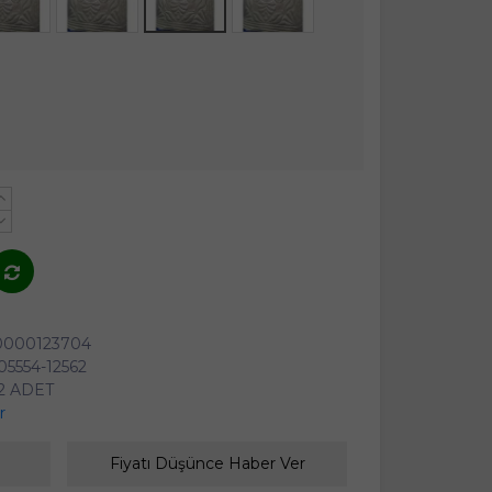
+
-
0000123704
5554-12562
2 ADET
r
Fiyatı Düşünce Haber Ver