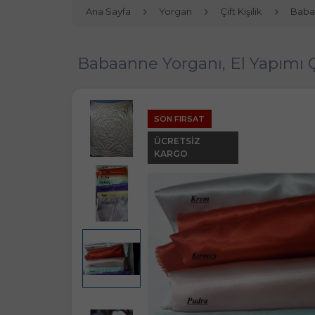
Ana Sayfa
Yorgan
Çift Kişilik
Babaa
Babaanne Yorganı, El Yapımı 
SON FIRSAT
ÜCRETSIZ
KARGO