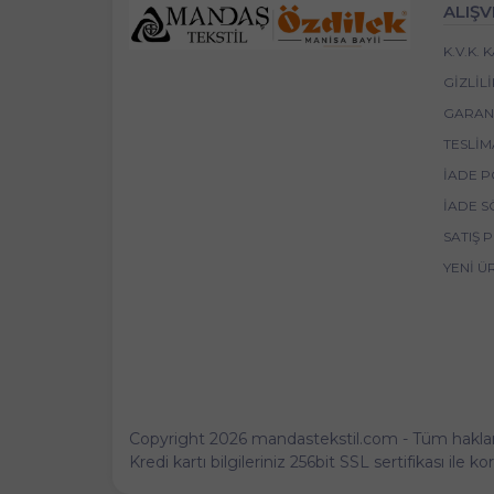
ALIŞV
K.V.K.
GIZLIL
GARANT
TESLIM
İADE P
İADE S
SATIŞ 
YENI Ü
Copyright 2026 mandastekstil.com - Tüm hakları 
Kredi kartı bilgileriniz 256bit SSL sertifikası ile 