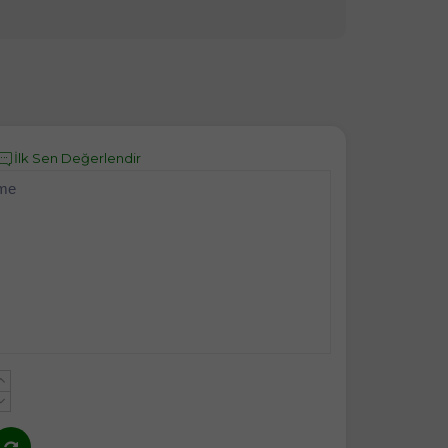
İlk Sen Değerlendir
eme
+
-