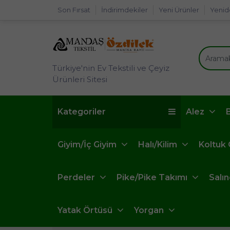
Son Fırsat
İndirimdekiler
Yeni Ürünler
Yenid
Türkiye'nin Ev Tekstili ve Çeyiz
Ürünleri Sitesi
Kategoriler
Alez
Giyim/İç Giyim
Halı/Kilim
Koltuk
Perdeler
Pike/Pike Takımı
Salı
Yatak Örtüsü
Yorgan