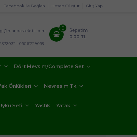
Facebook ile Bağlan
Hesap Oluştur
Giriş Yap
0
Sepetim
lgi@mandastekstil.com
0,00 TL
2372032 - 05061229059
r
Dört Mevsim/Complete Set
fak Önlükleri
Nevresim Tk
Uyku Seti
Yastık
Yatak