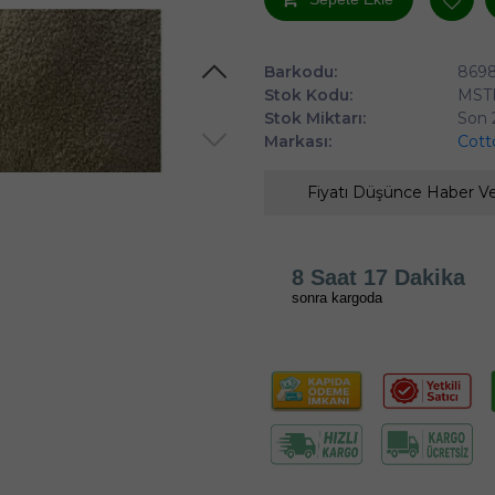
Barkodu:
869
Stok Kodu:
MST
Stok Miktarı:
Son 
Markası:
Cott
Fiyatı Düşünce Haber V
8 Saat 17 Dakika
sonra kargoda