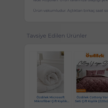
Ürün vakumludur. Açtıktan birkaç saat so
Tavsiye Edilen Ürünler
ne Yorganı, El
Özdilek Microsoft
Özdilek Cottony Yo
ı Çift Kişilik
Mikrofiber Çift Kişilik
Seti Çift Kişilik (220
Yorgan (195x215)-
Silikon Beyaz Yorgan
Harmony