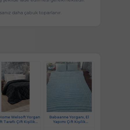
sanız daha çabuk toparlanır.
Home Welsoft Yorgan
Babaanne Yorganı, El
Özdilek Microso
ft Taraflı Çift Kişilik
Yapımı Çift Kişilik
Çift Kişilik Sili
(195x215) - Antrasit
Pamuklu Yorgan (195x215)
Yorgan (195