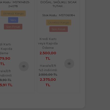
ok Kodu : MSTK14825-
DOĞAL, SAĞLIKLI, SICAK
Stok Kodu : MS
24078
TUTAR...
Ücretsiz Ka
Ücretsiz Kargo
Stok Kodu : MST06084
Yeni
Yeni
Ücretsiz Kargo
Son Fırsat
Son Fırsat
Kredi Kartı
veya Kapıda
di Kartı
Ödeme
 Kapıda
Kredi Kartı
2.500,00
deme
veya Kapıda
079,90
TL
Ödeme
TL
699,90 TL
Havale/Eft
%5 indirimli
Ürünü
ale/Eft
Havale/Eft
Ürünü
2.500,00 TL
ndirimli
%5 indirimli
İncele
İncele
2.375,00
79,90 TL
699,90 TL
5,91 TL
TL
664,91 TL