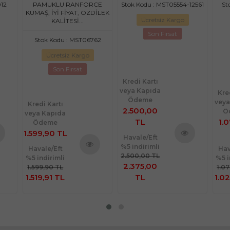
KABAK ÇİÇEĞİ LACİVERT
12
PAMUKLU RANFORCE
Stok Kodu : MST05554-12561
St
KUMAŞ, İYİ FİYAT, ÖZDİLEK
Ücretsiz Kargo
KALİTESİ...
Son Fırsat
Stok Kodu : MST06762
Ücretsiz Kargo
Son Fırsat
Kredi Kartı
veya Kapıda
Kre
Ödeme
veya
Kredi Kartı
2.500,00
Ö
veya Kapıda
TL
1.
Ödeme
1.599,90 TL
Havale/Eft
%5 indirimli
nü
Ürünü
Havale/Eft
Hav
2.500,00 TL
%5 indirimli
%5 i
le
Ürünü
İncele
2.375,00
1.599,90 TL
1.0
İncele
1.519,91 TL
TL
1.02