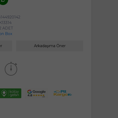
8144920142
K13314
2 ADET
on Box
er
Arkadaşıma Öner