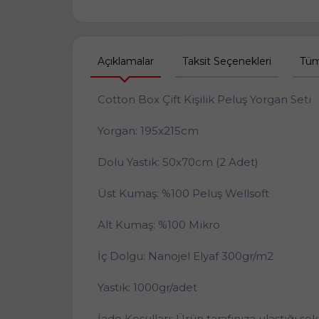
Açıklamalar
Taksit Seçenekleri
Tüm
Cotton Box Çift Kişilik Peluş Yorgan Seti
Yorgan: 195x215cm
Dolu Yastık: 50x70cm (2 Adet)
Üst Kumaş: %100 Peluş Wellsoft
Alt Kumaş: %100 Mikro
İç Dolgu: Nanojel Elyaf 300gr/m2
Yastık: 1000gr/adet
İade Koşulları: Ürün tarafınıza ulaştığı 