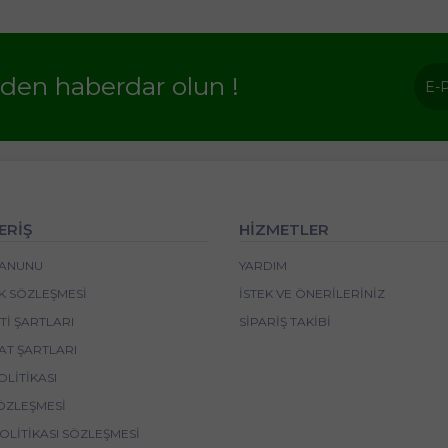
rden haberdar olun !
ERİŞ
HİZMETLER
 KANUNU
YARDIM
IK SÖZLEŞMESI
İSTEK VE ÖNERILERINIZ
I ŞARTLARI
SIPARIŞ TAKIBI
AT ŞARTLARI
OLITIKASI
ÖZLEŞMESI
POLITIKASI SÖZLEŞMESI