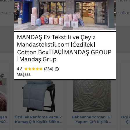
nra normal kıvamına gelmektedir. Bir ucundan tutup sallar
rgan
Özdilek Ranforce Pamuk
Babaanne Yorganı, El
Ogi 
x240)-
Kumaş Çift Kişilik Silikon
Yapımı Çift Kişilik
Çi
Yorgan-Mavi
Pamuklu Yorgan (195x215)-