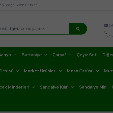
en Stoğa Giren Ürünler
bi
0236
Banyo
Battaniye
Çarşaf
Çeyiz Seti
Diğe
 Örtüsü
Market Ürünleri
Masa Örtüsü
Mut
ncak Minderleri
Sandalye Kılıfı
Sandalye Min