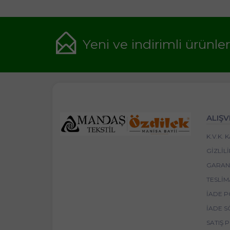
Yeni ve indirimli ürünle
ALIŞV
K.V.K.
GIZLIL
GARANT
TESLIM
İADE P
İADE S
SATIŞ 