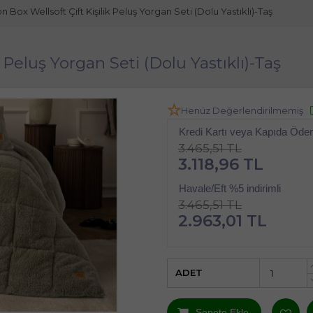
n Box Wellsoft Çift Kişilik Peluş Yorgan Seti (Dolu Yastıklı)-Taş
 Peluş Yorgan Seti (Dolu Yastıklı)-Taş
Henüz Değerlendirilmemiş
Kredi Kartı veya Kapıda Öd
3.465,51 TL
3.118,96 TL
Havale/Eft %5 indirimli
3.465,51 TL
2.963,01 TL
ADET
Sepete Ekle