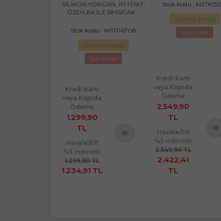
 ÇİÇEĞİ GÜMÜŞ
(195x215)
 : MST05554-12558
SİLİKON YORGAN, İYİ FİYAT,
Stok Kodu : MSTK130
ÖZDİLEK İLE SIMSICAK...
retsiz Kargo
Ücretsiz Kargo
Stok Kodu : MST06708
Son Fırsat
Son Fırsat
Ücretsiz Kargo
Son Fırsat
rtı
Kredi Kartı
ıda
veya Kapıda
Kredi Kartı
e
Ödeme
veya Kapıda
00
2.549,90
Ödeme
1.299,90
TL
TL
Eft
Havale/Eft
imli
%5 indirimli
Ürünü
Ürü
Havale/Eft
Ürünü
 TL
2.549,90 TL
%5 indirimli
İncele
İnce
İncele
00
2.422,41
1.299,90 TL
1.234,91 TL
TL