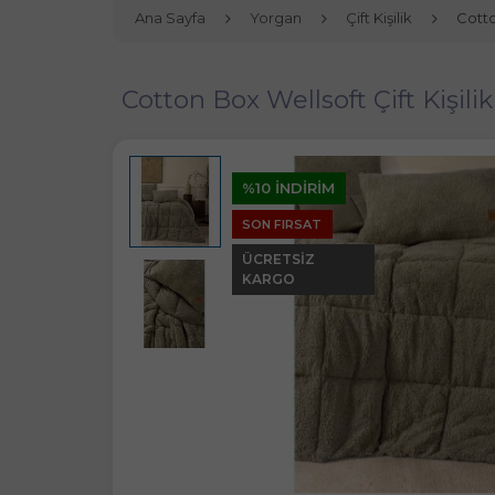
Ana Sayfa
Yorgan
Çift Kişilik
Cotto
Cotton Box Wellsoft Çift Kişilik
%10 İNDİRİM
SON FIRSAT
ÜCRETSIZ
KARGO