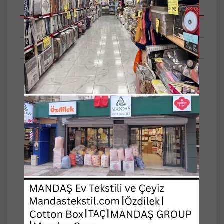
Açıklamalar
Taksit Seçenekleri
Tüm Yorumlar
EL EMEĞİ, EL SIRMASI, PAMUKLU ÇİFT
KİŞİLİK BABAANNE YORGANI...
DAHA SAĞLIKLI UYUMAYA YARDIMCI OLUR...
PARA İADE GARANTİSİ...
Ölçü: 195x215cm -+
Pamuklu İç Dolgu
Üst Yüzey Saten Kumaş, Alt Yüzey Pamuklu
Kumaş