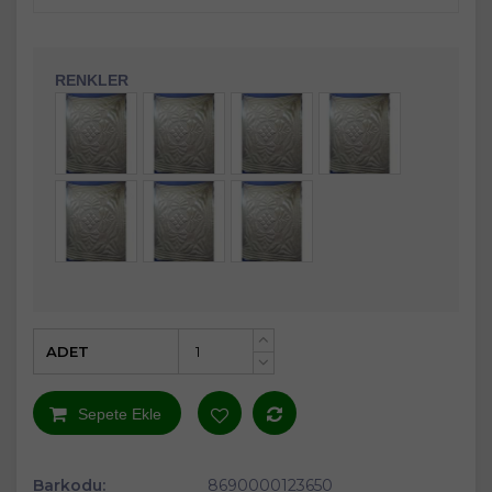
RENKLER
ADET
+
-
Sepete Ekle
Barkodu:
8690000123650