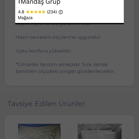
Ağırlık: 4000gr -+
Silikon yorganlar gibi terletme yapmaz. Daha
sağlıklı uyumanıza yardımcı olur.
Hazır nevresim ölçülerine uygundur.
Uyku konforu yüksektir.
*Görseller tanıtım amaçlıdır. Size ilanda
belirtilen ölçüdeki yorgan gönderilecektir.
Tavsiye Edilen Ürünler