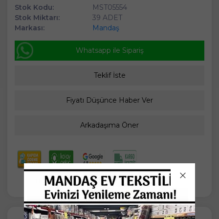
Stok Kodu:
MST05554
Stok Miktarı:
39 ADET
Markası:
Mandaş
Whatsapp ile Sipariş
Teklif İste
Fiyatı Düşünce Haber Ver
Arkadaşıma Öner