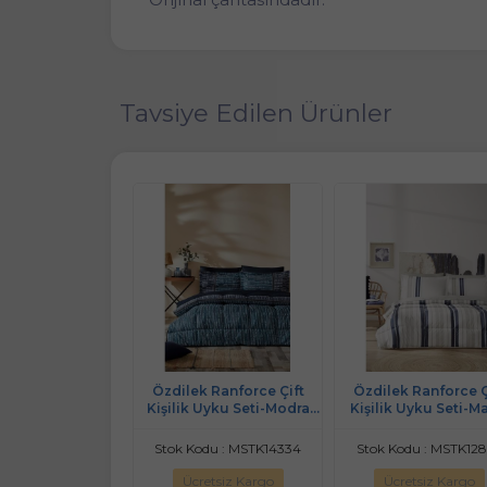
Tavsiye Edilen Ürünler
k Ranforce Çift
Özdilek Ranforce Çift
Özdilek Ranforce Ç
 Uyku Seti-Noche
Kişilik Uyku Seti-Modra
Kişilik Uyku Seti-M
Siyah
Mavi
Line Bej
odu : MSTK12896
Stok Kodu : MSTK14334
Stok Kodu : MSTK12
retsiz Kargo
Ücretsiz Kargo
Ücretsiz Kargo