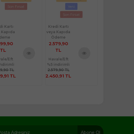
Son Fırsat
Yeni
Son Fırsa
Son Fırsat
di Kartı
Kredi Kartı
Kredi Kartı
 Kapıda
veya Kapıda
veya Kapıda
deme
Ödeme
Ödeme
999,90
2.579,90
3.999,90
TL
TL
TL
ale/Eft
Havale/Eft
Havale/Eft
Ürünü
Ürünü
ndirimli
%5 indirimli
%5 indirimli
İncele
İncele
99,90 TL
2.579,90 TL
3.999,90 TL
9,91 TL
2.450,91 TL
3.799,91 TL
Abone Ol