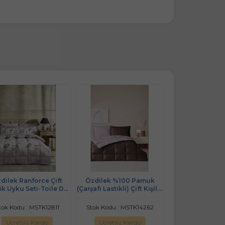
dilek Ranforce Çift
Özdilek %100 Pamuk
Özdilek Ranfor
lik Uyku Seti-Toile De
(Çarşafı Lastikli) Çift Kişilik
Kişilik Uyku Set
Jouy Pudra
Yatak Seti-Colourist Vizon
Jouy Be
Mürdüm
tok Kodu : MSTK12811
Stok Kodu : MSTK14262
Stok Kodu : MS
Ücretsiz Kargo
Ücretsiz Kargo
Ücretsiz Ka