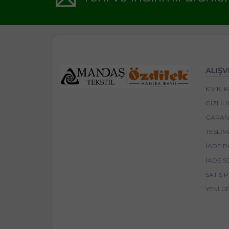
ALIŞV
K.V.K.
GIZLIL
GARANT
TESLIM
İADE P
İADE S
SATIŞ 
YENI Ü