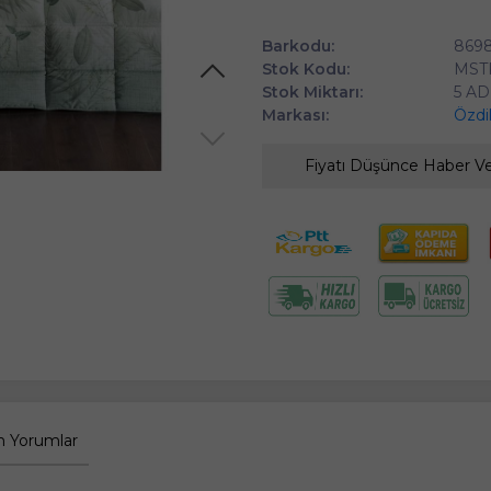
Barkodu:
869
Stok Kodu:
MST
Stok Miktarı:
5 AD
Markası:
Özdi
Fiyatı Düşünce Haber V
 Yorumlar