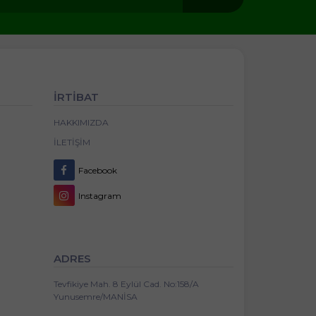
İRTİBAT
HAKKIMIZDA
İLETIŞIM
Facebook
Instagram
ADRES
Tevfikiye Mah. 8 Eylül Cad. No:158/A
Yunusemre/MANİSA