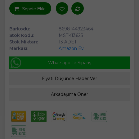
Sepete Ekle
Barkodu:
8698144923464
Stok Kodu:
MSTK13625
Stok Miktarı:
13 ADET
Markası:
Amazon Ev
Whatsapp ile Sipariş
Fiyatı Düşünce Haber Ver
Arkadaşıma Öner