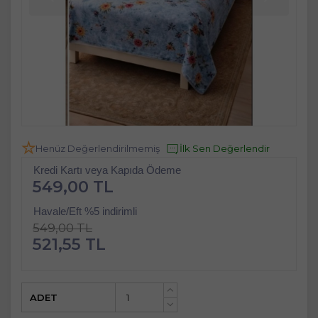
Henüz Değerlendirilmemiş
İlk Sen Değerlendir
Kredi Kartı veya Kapıda Ödeme
549,00 TL
Havale/Eft %5 indirimli
549,00 TL
521,55 TL
ADET
+
-