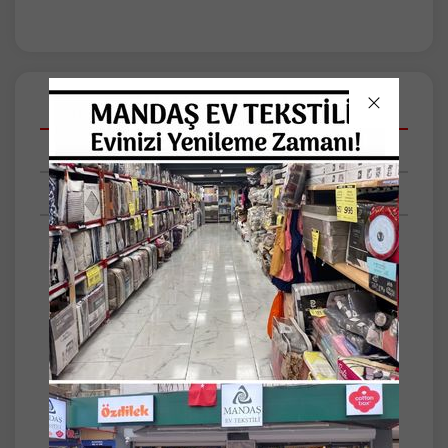
Açıklamalar
Taksit Seçenekleri
Tüm Yorumlar
TEK KİŞİLİK PAMUK DOKUMA BASKI DESEN
AMAZON PİKE
ÖLÇÜ 160*220 CM 1 ADET
%100 pamuklu kumaşı ile cildinize nazik
dokunuşlar sunar ve doğal bir uyku deneyimi
sağlar
baskı deseniyle modern ve şık bir görünüm
kazandırırken, yatak odanızın dekorasyonuna
estetik bir katkıda bulunur