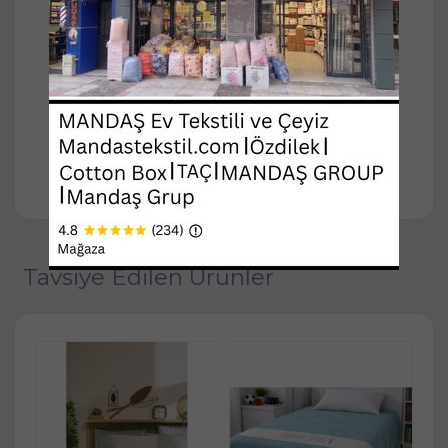
Hava geçirgen yapısı sayesinde terlemeyi
önler ve tüm mevsimlerde konforlu bir uyku
ortamı yaratır
Kolay bakım avantajı sunan yıkama talimatları
ile pratik kullanım imkanı sağlar
böylece pike bakımını kolayca yapabilirsiniz
Çeşitli renk seçenekleriyle kişisel zevkinize
uygun bir seçim yapma özgürlüğü sunar
Tavsiye Edilen Ürünler