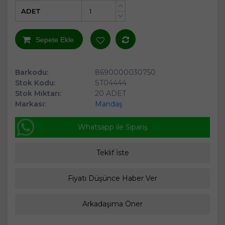
ADET
+
-
Sepete Ekle
Barkodu:
8690000030750
Stok Kodu:
ST04444
Stok Miktarı:
20 ADET
Markası:
Mandaş
Whatsapp ile Sipariş
Teklif İste
Fiyatı Düşünce Haber Ver
Arkadaşıma Öner