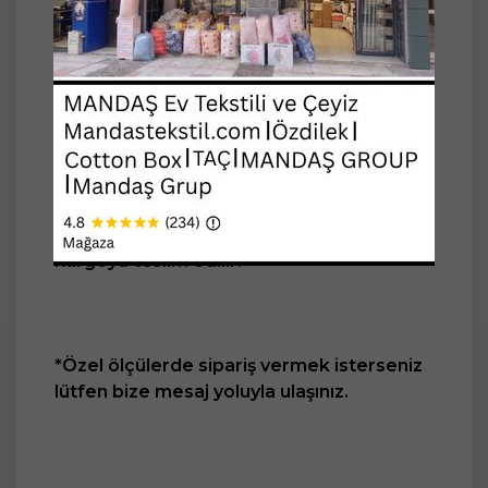
geniş bir ölçüde alım yapmanız
gerekmektedir.
Sipariş vereceğiniz model elimizde
mevcut ise siparişiniz 1-2 iş günü içerisinde
kargoya verilir. Eğer siparişiniz
stoklarımızda yoksa 7 iş günü içerisinde
kargoya teslim edilir.
*Özel ölçülerde sipariş vermek isterseniz
lütfen bize mesaj yoluyla ulaşınız.