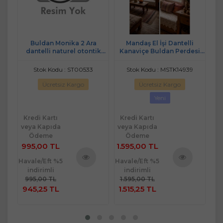
lli
Buldan Monika 2 Ara
Mandaş El İşi Dantelli
e
dantelli naturel otontik
Kanaviçe Buldan Perdesi
perde 100*190 2 prç
Tek kanat (300*170)
Stok Kodu : ST00533
Stok Kodu : MSTK14939
Ücretsiz Kargo
Ücretsiz Kargo
Yeni
Kredi Kartı
Kredi Kartı
Kr
veya Kapıda
veya Kapıda
ve
Ödeme
Ödeme
995,00 TL
1.595,00 TL
2.
Havale/Eft %5
Havale/Eft %5
Hav
indirimli
indirimli
ü
Ürünü
Ürünü
995,00 TL
1.595,00 TL
2.
e
İncele
İncele
945,25 TL
1.515,25 TL
2.