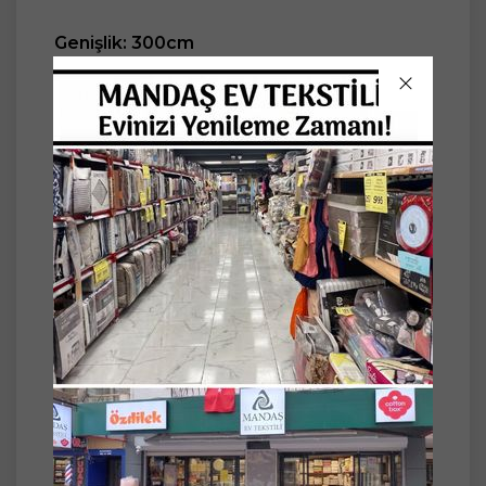
Genişlik: 300cm
Uç Dantel Desenleri: Çilekli ve Baklavalı
Görseldeki perdeler örnektir. Size sipariş
verdiğiniz ölçüdeki perde gönderilecektir.
Perdelerimiz kullanıldığı yerde kendinden
dalgalı bir büzgü ile %15-20 arasında
toplama yaparak ideal kullanım ve
görünüm halini alır. Bu yüzden
kapatacağınız alandan yaklaşık %25 daha