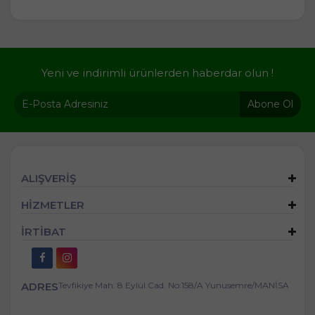
Yeni ve indirimli ürünlerden haberdar olun !
Abone Ol
ALIŞVERİŞ
HİZMETLER
İRTİBAT
ADRES
Tevfikiye Mah. 8 Eylül Cad. No:158/A Yunusemre/MANİSA