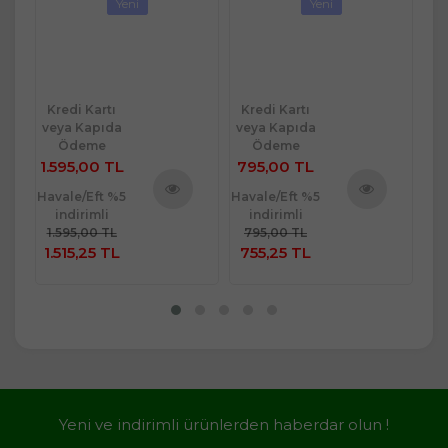
Yeni
Yeni
Kredi Kartı
Kredi Kartı
Kr
veya Kapıda
veya Kapıda
ve
Ödeme
Ödeme
1.595,00 TL
795,00 TL
1.
Havale/Eft %5
Havale/Eft %5
Hav
ü
indirimli
indirimli
Ürünü
Ürünü
e
1.595,00 TL
795,00 TL
1.
İncele
İncele
1.515,25 TL
755,25 TL
1.
Yeni ve indirimli ürünlerden haberdar olun !