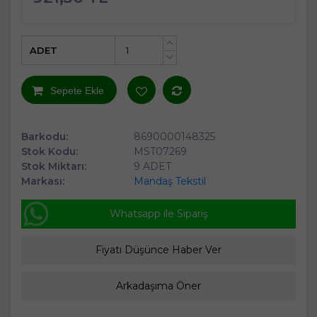
ADET
+
-
Sepete Ekle
Barkodu:
8690000148325
Stok Kodu:
MST07269
Stok Miktarı:
9 ADET
Markası:
Mandaş Tekstil
Whatsapp ile Sipariş
Fiyatı Düşünce Haber Ver
Arkadaşıma Öner