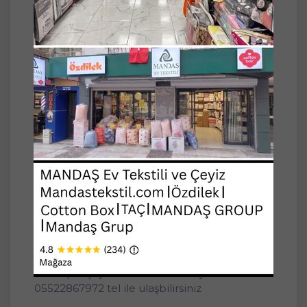
natural bir tül perdedir.
Perdenin altındaki danteller tamamen el
emeği göz nuru ahşap boncuklu saçaktır.
Otantik mekan, daire, bağ evi, yazlık ev, sahil
evi, cafe, restaurant, konak veya oteller için
ideal bir ürün.
Extraforlu ve düğmeleri dikili olarak
gönderiyoruz, kornişe yada rustik halkaya
takmak için uygundur.
Özel siparişleriniz ve ölçüleriniz için bizi
arayabilir ya da whatsapp hattımızdan mesaj
atabilirsiniz.
özel sipariş için 05061229059 veya
05522867972 tel ile ulaşbilirsiniz