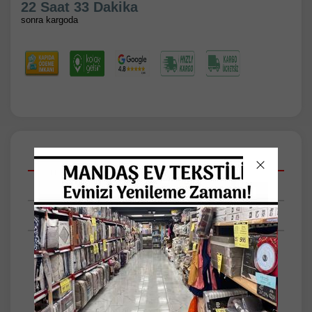
22 Saat 33 Dakika
sonra kargoda
Açıklamalar
Taksit Seçenekleri
Tüm Yorumlar
MANDAŞ TEKSTİL BULDAN PERDE
ÖZELİKLERİ
Buldan işi gül desenli tül perde modelimiz
zarif, şık, ortamın havasını değiştirecek güzel