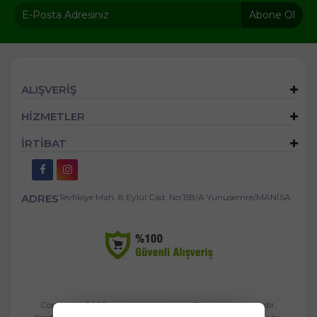
Abone Ol
ALIŞVERİŞ
HİZMETLER
İRTİBAT
ADRES
Tevfikiye Mah. 8 Eylül Cad. No:158/A Yunusemre/MANİSA
Copyright 2026 mandastekstil.com - Tüm hakları saklıdır.