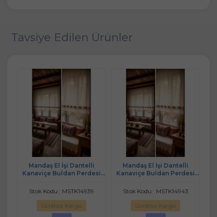
Tavsiye Edilen Ürünler
 El
Mandaş El İşi Dantelli
Mandaş El İşi Dantelli
( 2
Kanaviçe Buldan Perdesi
Kanaviçe Buldan Perdesi
Da
Tek kanat (300*170)
Tek kanat (125*170)
P
214
Stok Kodu : MSTK14939
Stok Kodu : MSTK14943
B
Ücretsiz Kargo
Ücretsiz Kargo