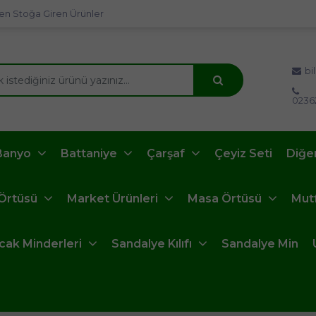
en Stoğa Giren Ürünler
bi
0236
Banyo
Battaniye
Çarşaf
Çeyiz Seti
Diğe
 Örtüsü
Market Ürünleri
Masa Örtüsü
Mut
ncak Minderleri
Sandalye Kılıfı
Sandalye Min