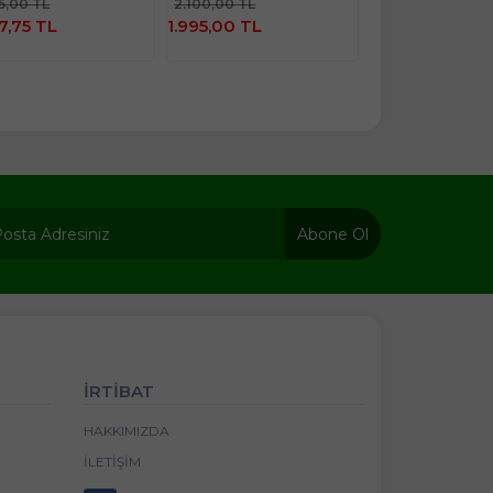
İncele
45,00 TL
2.100,00 TL
920,00 TL
İncele
7,75 TL
1.995,00 TL
786,60 TL
Abone Ol
İRTİBAT
HAKKIMIZDA
İLETIŞIM