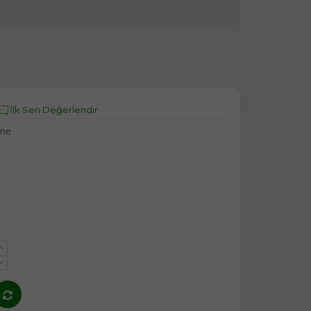
İlk Sen Değerlendir
eme
+
-