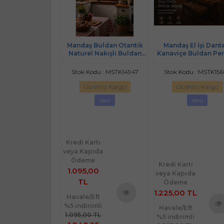
anaviçe işlemeli
Mandaş Buldan Otantik
Mandaş El İşi Dante
erdesi (2 fon prç
Naturel Nakışlı Buldan
Kanaviçe Buldan Per
175/200*175)
Rustikli Perde 2 Parça
Tek kanat (225*19
200*140
odu : MSTK15998
Stok Kodu : MSTK14947
Stok Kodu : MSTK15
retsiz Kargo
Ücretsiz Kargo
Ücretsiz Kargo
%
5
İndirim
Yeni
Yeni
Yeni
rtı
Kredi Kartı
ıda
veya Kapıda
e
Ödeme
 TL
Kredi Kartı
50
1.095,00
veya Kapıda
TL
Ödeme
1.225,00 TL
Eft
Havale/Eft
Ürünü
imli
%5 indirimli
Ürünü
Havale/Eft
İncele
 TL
1.095,00 TL
%5 indirimli
İncele
Ürü