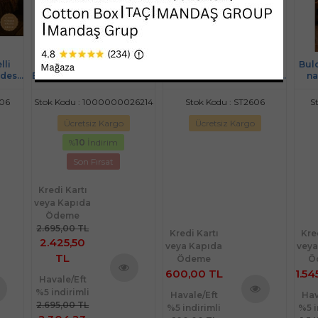
lli
Manisa Otantik pamuklu
Mandaş El İşi Dantelli
Buld
desi
El Dokuma Perde 100*220(
Kanaviçe Buldan Perdesi
na
0)
2 parça)
Tek kanat (100*190)
606
Stok Kodu : 1000000026214
Stok Kodu : ST2606
S
Ücretsiz Kargo
Ücretsiz Kargo
%
10
İndirim
Son Fırsat
Kredi Kartı
veya Kapıda
Ödeme
2.695,00 TL
Kredi Kartı
Kre
2.425,50
veya Kapıda
veya
TL
Ödeme
Ö
600,00 TL
1.54
Havale/Eft
Ürünü
%5 indirimli
Havale/Eft
Hav
İncele
2.695,00 TL
%5 indirimli
%5 i
nü
Ürünü