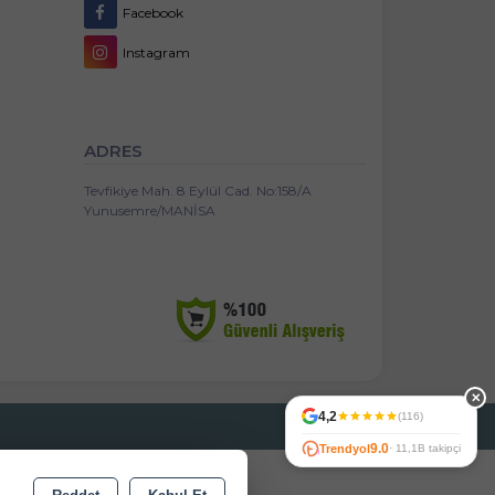
Facebook
Instagram
ADRES
Tevfikiye Mah. 8 Eylül Cad. No:158/A
Yunusemre/MANİSA
✕
4,2
(116)
9.0
Trendyol
· 11,1B takipçi