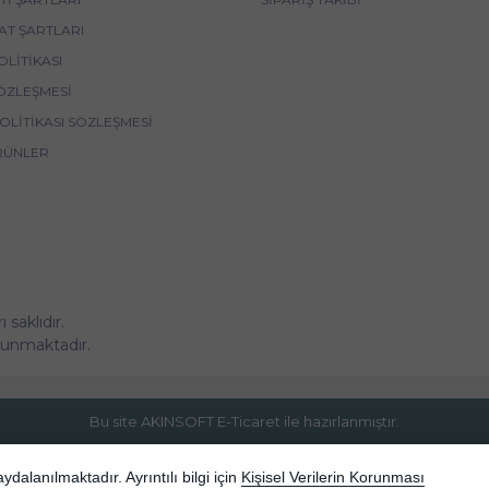
AT ŞARTLARI
OLITIKASI
ÖZLEŞMESI
POLITIKASI SÖZLEŞMESI
RÜNLER
saklıdır.
korunmaktadır.
Bu site AKINSOFT E-Ticaret ile hazırlanmıştır.
dalanılmaktadır. Ayrıntılı bilgi için
Kişisel Verilerin Korunması