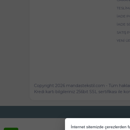
TESLIM
İADE P
İADE S
SATIŞ 
YENI Ü
Copyright 2026 mandastekstil.com - Tüm hakları 
Kredi kartı bilgileriniz 256bit SSL sertifikası ile 
İnternet sitemizde çerezlerden fay