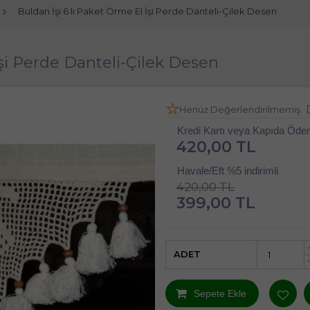
Buldan İşi 6 lı Paket Örme El İşi Perde Danteli-Çilek Desen
İşi Perde Danteli-Çilek Desen
Henüz Değerlendirilmemiş
Kredi Kartı veya Kapıda Öd
420,00 TL
Havale/Eft %5 indirimli
420,00 TL
399,00 TL
ADET
Sepete Ekle