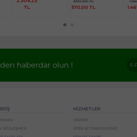
2.304,23
600,00 TL
1.5
le
İncele
TL
570,00 TL
1.46
rden haberdar olun !
ERİŞ
HİZMETLER
 KANUNU
YARDIM
IK SÖZLEŞMESI
İSTEK VE ÖNERILERINIZ
I ŞARTLARI
SIPARIŞ TAKIBI