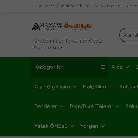
Son Fırsat
İndirimdekiler
Yeni Ürünler
Yenid
Türkiye'nin Ev Tekstili ve Çeyiz
Ürünleri Sitesi
Kategoriler
Alez
Giyim/İç Giyim
Halı/Kilim
Koltuk
Perdeler
Pike/Pike Takımı
Salı
Yatak Örtüsü
Yorgan