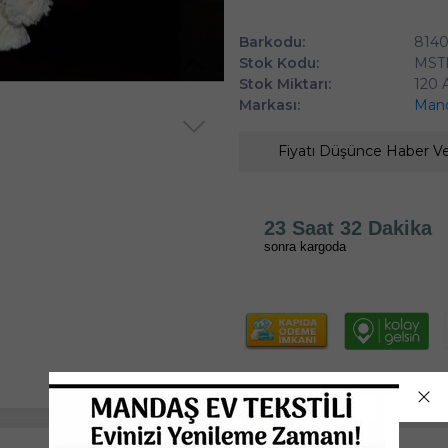
Barkodu:
814
Stok Kodu:
MST
Stok Miktarı:
120 
Markası:
Mand
Fiyatı Düşünce Haber V
23 Saat 32 Dakika
sonra kargoda