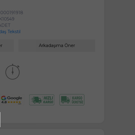
0000191918
K10549
ADET
aş Tekstil
er
Arkadaşıma Öner