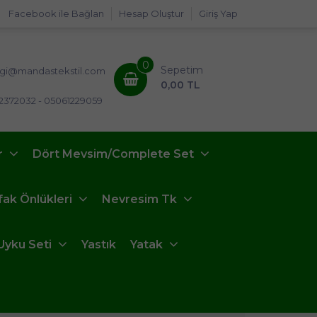
Facebook ile Bağlan
Hesap Oluştur
Giriş Yap
0
Sepetim
lgi@mandastekstil.com
0,00 TL
2372032 - 05061229059
r
Dört Mevsim/Complete Set
fak Önlükleri
Nevresim Tk
Uyku Seti
Yastık
Yatak