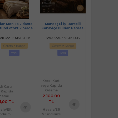
an Monika 2 dantelli
Mandaş El İşi Dantelli
Manisa Otantik
turel otontik perde
Kanaviçe Buldan Perdesi
El Dokuma korni
150*160 2 prç
Tek kanat (400*190)
Perdesi 100*230(
tok Kodu : MSTK15281
Stok Kodu : MSTK15613
Stok Kodu : MS
Ücretsiz Kargo
Ücretsiz Kargo
Ücretsiz Ka
Yeni
Yeni
%
10
İndir
Yeni
Kredi Kartı
Kredi Kartı
veya Kapıda
di Kartı
veya Kapıda
Ödeme
 Kapıda
Ödeme
2.100,00
deme
920,00 TL
5,00 TL
TL
828,00 TL
ale/Eft
Havale/Eft
Havale/Eft
Ürünü
ndirimli
%5 indirimli
%5 indirimli
Ürünü