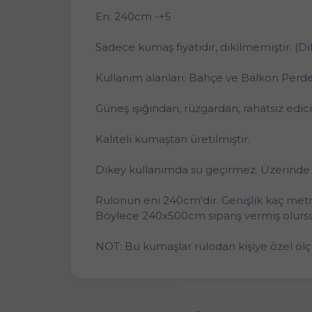
En: 240cm -+5
Sadece kumaş fiyatıdır, dikilmemiştir. (D
Kullanım alanları: Bahçe ve Balkon Perdesi
Güneş ışığından, rüzgardan, rahatsız edi
Kaliteli kumaştan üretilmiştir.
Dikey kullanımda su geçirmez. Üzerinde su
Rulonun eni 240cm'dir. Genişlik kaç metre
Böylece 240x500cm sipariş vermiş olurs
NOT: Bu kumaşlar rulodan kişiye özel ölç