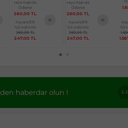
Ö
veya Kapıda
veya Kapıda
1.
Ödeme
Ödeme
260,00 TL
260,00 TL
Havale/Eft
Havale/Eft
Hav
%5 indirimli
%5 indirimli
%5 i
nü
Ürünü
Ürünü
260,00 TL
260,00 TL
1.6
le
İncele
İncele
247,00 TL
247,00 TL
1.56
rden haberdar olun !