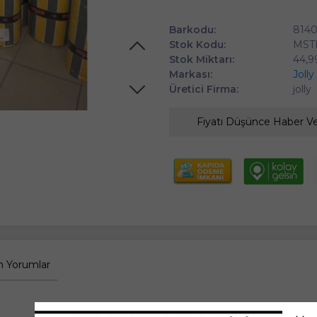
Barkodu:
8140
Stok Kodu:
MST
Stok Miktarı:
44,
Markası:
Joll
Üretici Firma:
jolly
Fiyatı Düşünce Haber V
 Yorumlar