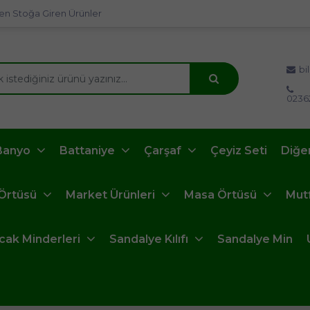
en Stoğa Giren Ürünler
bi
0236
Banyo
Battaniye
Çarşaf
Çeyiz Seti
Diğe
 Örtüsü
Market Ürünleri
Masa Örtüsü
Mut
ncak Minderleri
Sandalye Kılıfı
Sandalye Min