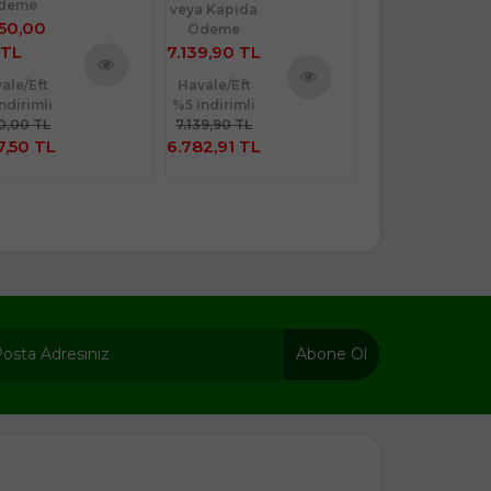
deme
veya Kapıda
veya Kapıda
650,00
Ödeme
Ödeme
TL
7.139,90 TL
260,00 TL
ale/Eft
Havale/Eft
Havale/Eft
Ürünü
ndirimli
%5 indirimli
%5 indirimli
Ürünü
İncele
50,00 TL
7.139,90 TL
260,00 TL
İncele
7,50 TL
6.782,91 TL
247,00 TL
Abone Ol