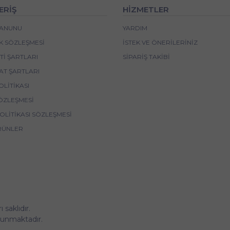
ERİŞ
HİZMETLER
 KANUNU
YARDIM
IK SÖZLEŞMESI
İSTEK VE ÖNERILERINIZ
I ŞARTLARI
SIPARIŞ TAKIBI
AT ŞARTLARI
OLITIKASI
ÖZLEŞMESI
POLITIKASI SÖZLEŞMESI
RÜNLER
saklıdır.
korunmaktadır.