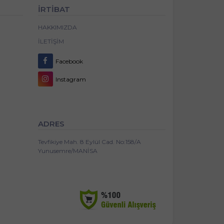
İRTİBAT
HAKKIMIZDA
İLETIŞIM
Facebook
Instagram
ADRES
Tevfikiye Mah. 8 Eylül Cad. No:158/A
Yunusemre/MANİSA