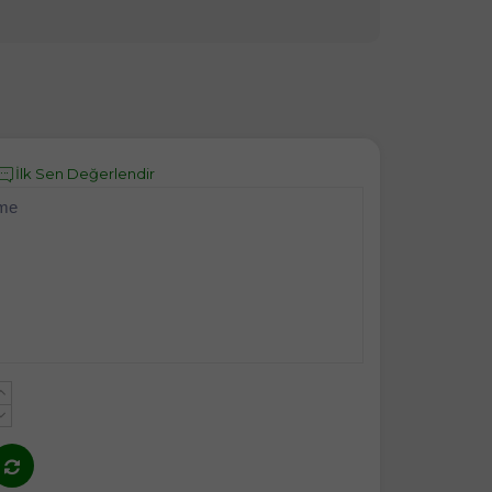
İlk Sen Değerlendir
eme
+
-