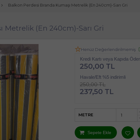
Balkon Perdesi Branda Kumaşı Metrelik (En 240cm)-Sarı Gri
 Metrelik (En 240cm)-Sarı Gri
Henüz Değerlendirilmemiş
Kredi Kartı veya Kapıda Öd
250,00 TL
Havale/Eft %5 indirimli
250,00 TL
237,50 TL
METRE
Sepete Ekle