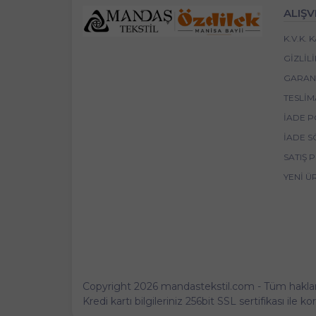
ALIŞV
K.V.K.
GIZLIL
GARANT
TESLIM
İADE P
İADE S
SATIŞ 
YENI Ü
Copyright 2026 mandastekstil.com - Tüm hakları 
Kredi kartı bilgileriniz 256bit SSL sertifikası ile 