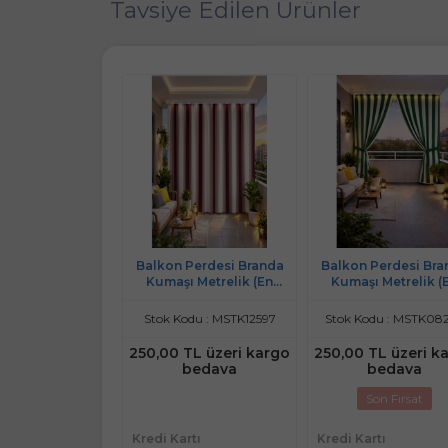
Tavsiye Edilen Ürünler
Perdesi Branda
Balkon Perdesi Branda
Balkon Perdesi Bra
ı Metrelik (En
Kumaşı Metrelik (En
Kumaşı Metrelik (
)-Mavi A.Mavi
150cm)-Krem Bordo
150cm)-Yeşil Bey
odu : MSTK12598
Stok Kodu : MSTK12597
Stok Kodu : MSTK08
TL üzeri kargo
250,00 TL üzeri kargo
250,00 TL üzeri k
bedava
bedava
bedava
Son Fırsat
rtı
Kredi Kartı
Kredi Kartı