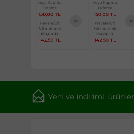
ıda
veya Kapıda
veya Kapıda
e
Ödeme
Ödeme
 TL
150,00 TL
150,00 TL
Eft
Havale/Eft
Havale/Eft
imli
%5 indirimli
%5 indirimli
Ürünü
Ürünü
Ürü
TL
150,00 TL
150,00 TL
İncele
İncele
İnce
 TL
142,50 TL
142,50 TL
Yeni ve indirimli ürünle