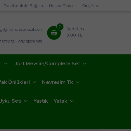
Facebook ile Bağlan
Hesap Oluştur
Giriş Yap
0
Sepetim
lgi@mandastekstil.com
0,00 TL
2372032 - 05061229059
r
Dört Mevsim/Complete Set
fak Önlükleri
Nevresim Tk
Uyku Seti
Yastık
Yatak