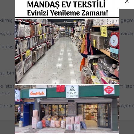
ikilmiş perde olarak isterseniz Wp Hattından iletişime geçme
, Güneşliklerde, Araba Çadırı, Branda, Tente gibi alanlarda k
ci bakışlardan korunmanıza yardımcı olur.
 birikirse su geçirebilir.
 isterseniz o kadar sepete eklemelisiniz. Örneğin: 5m ister
unuz.
üde kesildiği için iade kabul edilmemektedir. Lütfen ölçünü