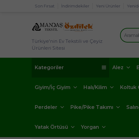
Son Fırsat
İndirimdekiler
Yeni Ürünler
Yenid
Türkiye'nin Ev Tekstili ve Çeyiz
Ürünleri Sitesi
Kategoriler
Alez
Giyim/İç Giyim
Halı/Kilim
Koltuk
Perdeler
Pike/Pike Takımı
Salı
Yatak Örtüsü
Yorgan