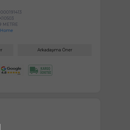
000191413
K10503
99 METRE
y Home
er
Arkadaşıma Öner