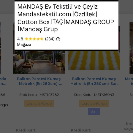
nda
Balkon Perdesi Kumaşı
Balkon Perdesi Kumaşı
Man
En
Metrelik (En 280cm)-
Metrelik (En 280cm)-Sarı
İ
az
Lacivert Beyaz
Beyaz
perd
286
Stok Kodu : MSTK13782
Stok Kodu : MSTK16043
S
Ücretsiz Kargo
Ücretsiz Kargo
argo
Yeni
Kre
veya
Kredi Kartı
Kredi Kartı