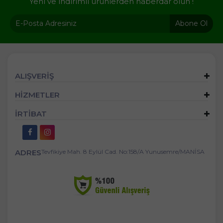
Yeni ve indirimli ürünlerden haberdar olun !
Abone Ol
ALIŞVERİŞ
HİZMETLER
İRTİBAT
ADRES
Tevfikiye Mah. 8 Eylül Cad. No:158/A Yunusemre/MANİSA