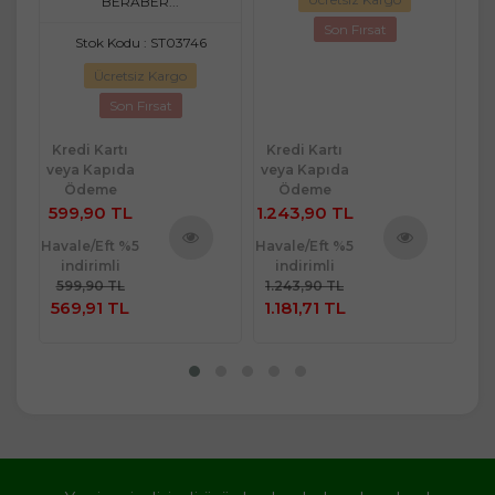
BERABER...
Son Fırsat
Stok Kodu : ST03746
Ücretsiz Kargo
Son Fırsat
Kredi Kartı
Kredi Kartı
Kr
veya Kapıda
veya Kapıda
ve
Ödeme
Ödeme
599,90 TL
1.243,90 TL
5
Havale/Eft %5
Havale/Eft %5
Hav
indirimli
indirimli
ü
Ürünü
Ürünü
599,90 TL
1.243,90 TL
5
e
İncele
İncele
569,91 TL
1.181,71 TL
5