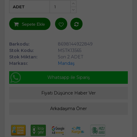
ADET
+
-
Sepete Ekle
Barkodu:
8698144922849
Stok Kodu:
MSTK13565
Stok Miktarı:
Son 2 ADET
Markası:
Mandaş
Whatsapp ile Sipariş
Fiyatı Düşünce Haber Ver
Arkadaşıma Öner