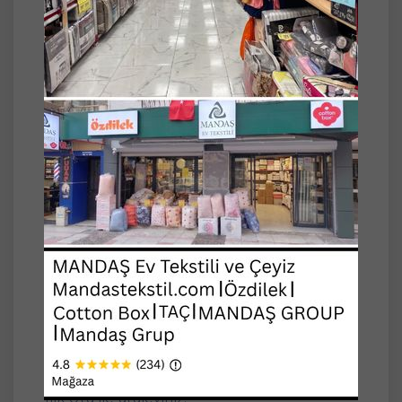
Desen İsmi: Örgü Desen
Ürün Ölçüleri: 160x230cm -+
GÜPÜRLÜ kumaştan üretilmiştir.
Bakım Talimatları:
Makinada max. 30 derecede yıkayınız.
Çamaşır suyu ve leke sökücü gibi kimyasallar
kullanmayınız.
Yıkama esnasında koyu renkleri ayrı tutunuz.
Asarak kurutunuz.
Islak Bekletmeyiniz.
Ilık Ütü ile ütüleyiniz.