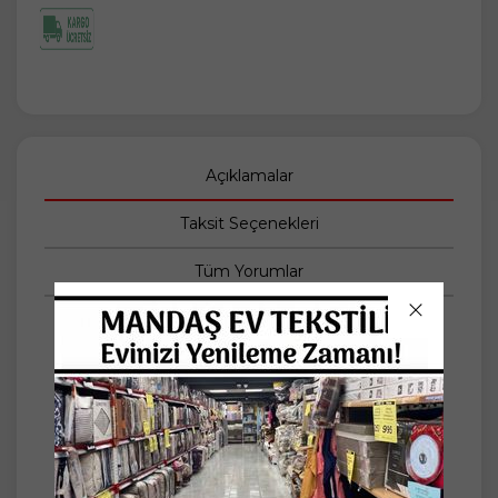
Açıklamalar
Taksit Seçenekleri
Tüm Yorumlar
Lüks Güpürlü Masa Örtüsü
Evinizin zarafetini taçlandırın!
Ürün Özellikleri:
Marka: Remy