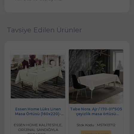
Tavsiye Edilen Ürünler
uma
Essen Home Lüks Linen
Tabe Nora. Ajr / 170-01*SO5
*90
Masa Örtüsü (160x220)-
çeyizlik masa örtüsü
He
Carmen Pudra
160*220 krem
İ
ESSEN HOME KALİTESİYLE,
Stok Kodu : MSTK13712
ORİJİNAL SANDIĞIYLA
Ücretsiz Kargo