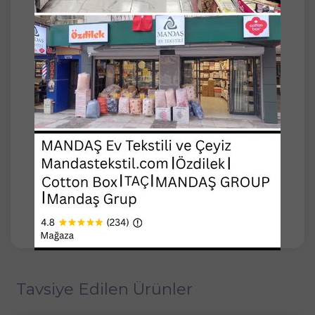
-Şönil örtüler koltuklarınızı güzelleştirir aynı
zamanda eskimesini ve yıpranmasını
önlemeye yardımcı olur.
-İp özelliği: Şönil, kolay kolay kaymaz, leke
tutmaz.
-Dört mevsim kullanıma uygundur.
-Evinize şıklık katar.
-Makinede 30 derecede yıkanabilir.
-Hafif ton farkı olabilmektedir.
Tavsiye Edilen Ürünler