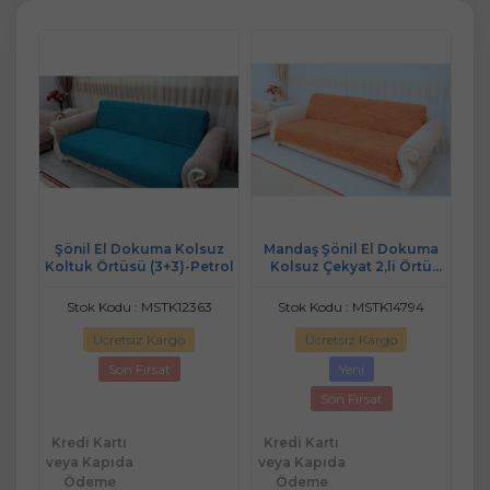
ma
Şönil El Dokuma Kolsuz
Mandaş Şönil El Dokuma
M
tü
Koltuk Örtüsü (3+3)-Petrol
Kolsuz Çekyat 2,li Örtü
K
(3+3) A kremit
8
Stok Kodu : MSTK12363
Stok Kodu : MSTK14794
Ücretsiz Kargo
Ücretsiz Kargo
Son Fırsat
Yeni
Son Fırsat
Kredi Kartı
Kredi Kartı
Kr
veya Kapıda
veya Kapıda
ve
Ödeme
Ödeme