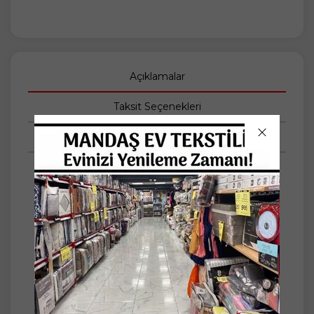
Açıklamalar
Taksit Seçenekleri
Tüm Yorumlar
-KAYMA DERDİ YOK, LEKE TUTMAZ, ÜTÜ
İSTEMEZ...
-Şönil Dokuma Koltuk Örtüsü
-Ölçü: 175x220cm -+5
-Koltuğun kollarını kapatmayan modeldir.
Kenarlara sıkıştırarak kullanılır.