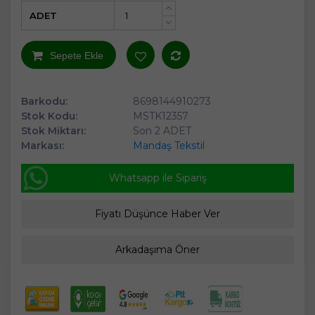
ADET
+
-
Sepete Ekle
Barkodu:
8698144910273
Stok Kodu:
MSTK12357
Stok Miktarı:
Son 2 ADET
Markası:
Mandaş Tekstil
Whatsapp ile Sipariş
Fiyatı Düşünce Haber Ver
Arkadaşıma Öner