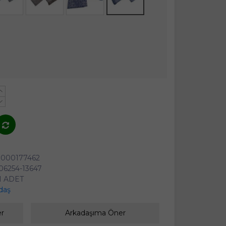
+
-
0000177462
6254-13647
1 ADET
daş
er
Arkadaşıma Öner