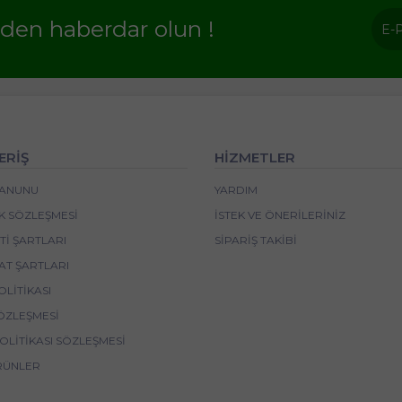
rden haberdar olun !
ERİŞ
HİZMETLER
 KANUNU
YARDIM
IK SÖZLEŞMESI
İSTEK VE ÖNERILERINIZ
I ŞARTLARI
SIPARIŞ TAKIBI
AT ŞARTLARI
OLITIKASI
ÖZLEŞMESI
POLITIKASI SÖZLEŞMESI
RÜNLER