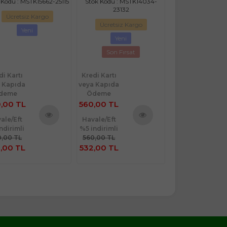
 Kodu : MSTK15662-25115
Stok Kodu : MSTK14034-
Stok Kodu : MSTK1
23132
Ücretsiz Kargo
Ücretsiz Ka
Ücretsiz Kargo
Yeni
Yeni
Yeni
Son Fırsa
Son Fırsat
di Kartı
Kredi Kartı
Kredi Kartı
 Kapıda
veya Kapıda
veya Kapıda
deme
Ödeme
Ödeme
,00 TL
560,00 TL
480,00 TL
ale/Eft
Havale/Eft
Havale/Eft
ndirimli
%5 indirimli
%5 indirimli
Ürünü
Ürünü
,00 TL
560,00 TL
480,00 TL
İncele
İncele
,00 TL
532,00 TL
456,00 TL