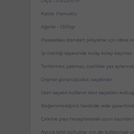
Ölçü: 170x220cm
Kalite: Pamuklu
Ağırlık: ~1300gr
Piyasadaki standart çekyatlar için ideal öl
İp özelliği sayesinde kolay kolay kaymaz.
Terletmez, yakmaz, özellikle yaz aylarında
Orijinal görünüşlüdür, saçaklıdır.
İster saçaklı kullanın ister saçakları koltuğ
Beğenmediğiniz takdirde iade garantilidi
Çekme payı hesaplanarak uzun hazırlanmı
Ayrıca tekli koltuklar için de kullanmak is