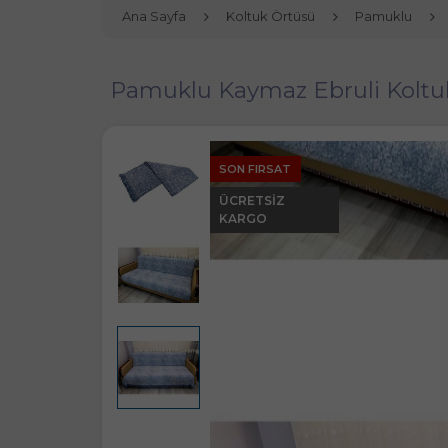
Ana Sayfa
Koltuk Örtüsü
Pamuklu
Pamuklu Kaymaz Ebruli Koltuk
SON FIRSAT
ÜCRETSIZ
KARGO