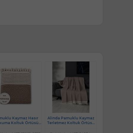
muklu Kaymaz Hasır
Alinda Pamuklu Kaymaz
Pamuklu Kayma
kuma Koltuk Örtüsü
Terletmez Koltuk Örtüsü
Dokuma Maxi Bo
0x220) - Kahverengi
(170x230) - Kahverengi
Örten Koltuk 
(180x310) - 