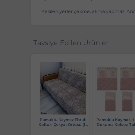
Kesilen yerler çekme, akma yapmaz. Ancak 
Tavsiye Edilen Ürünler
amuklu Maxi Boy
Pamuklu Kaymaz Ebruli
Pamuklu Kaymaz Ha
 Kapatan Kaymaz
Koltuk-Çekyat Örtüsü (13
Dokuma Kolsuz Ta
z Koltuk Örtüsü
RENK)-Kahve
Koltuk Örtüsü (3+3+1
 - Naturel (Krem)
Pudra