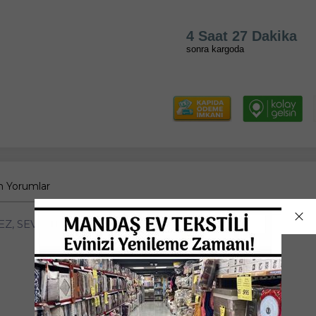
4 Saat 27 Dakika
sonra kargoda
 Yorumlar
Z, SEVEREK KULLANACAKSINIZ...