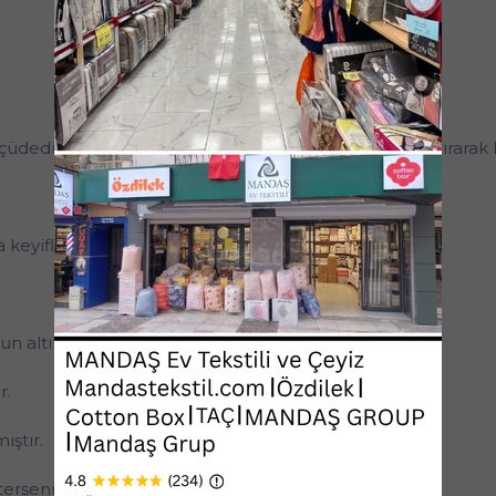
çüdedir. Koltuğun kollarını kapatmaz. Kenarlara sıkıştırarak ku
 keyifle kullanabileceğiniz bir üründür.
un altına sıkıştırarak sade kullanın.
r.
ştır.
terseniz ortadan ikiye keserek kullanabilirsiniz.