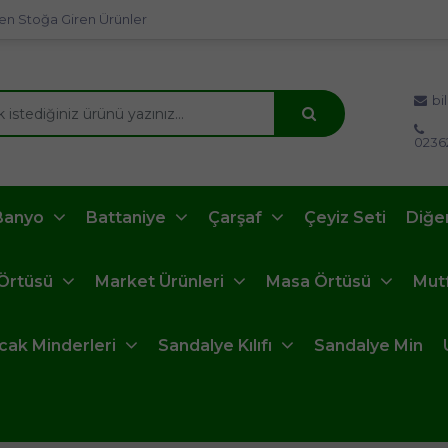
en Stoğa Giren Ürünler
bi
0236
Banyo
Battaniye
Çarşaf
Çeyiz Seti
Diğe
 Örtüsü
Market Ürünleri
Masa Örtüsü
Mut
ncak Minderleri
Sandalye Kılıfı
Sandalye Min