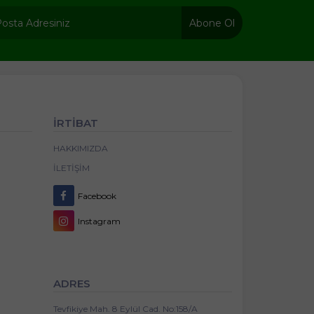
Abone Ol
İRTİBAT
HAKKIMIZDA
İLETIŞIM
Facebook
Instagram
ADRES
Tevfikiye Mah. 8 Eylül Cad. No:158/A