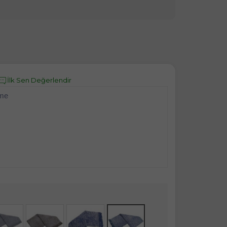
İlk Sen Değerlendir
eme