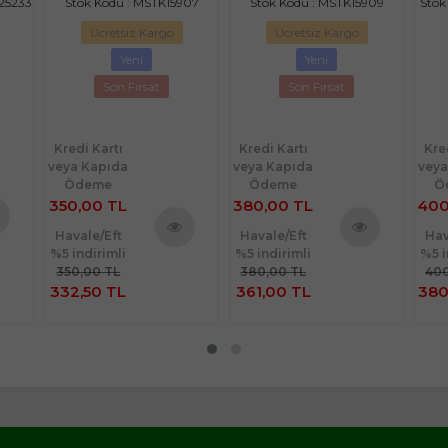
-25233
Stok Kodu : MSTK15907
Stok Kodu : MSTK15909
Stok
Ücretsiz Kargo
Ücretsiz Kargo
Yeni
Yeni
Son Fırsat
Son Fırsat
Kredi Kartı
Kredi Kartı
Kre
veya Kapıda
veya Kapıda
veya
Ödeme
Ödeme
Ö
350,00 TL
380,00 TL
400
Havale/Eft
Havale/Eft
Hav
nü
%5 indirimli
%5 indirimli
%5 i
Ürünü
Ürünü
le
350,00 TL
380,00 TL
400
İncele
İncele
332,50 TL
361,00 TL
380