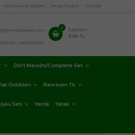
Facebook ile Bağlan
Hesap Oluştur
Giriş Yap
0
Sepetim
lgi@mandastekstil.com
0,00 TL
2372032 - 05061229059
r
Dört Mevsim/Complete Set
fak Önlükleri
Nevresim Tk
Uyku Seti
Yastık
Yatak