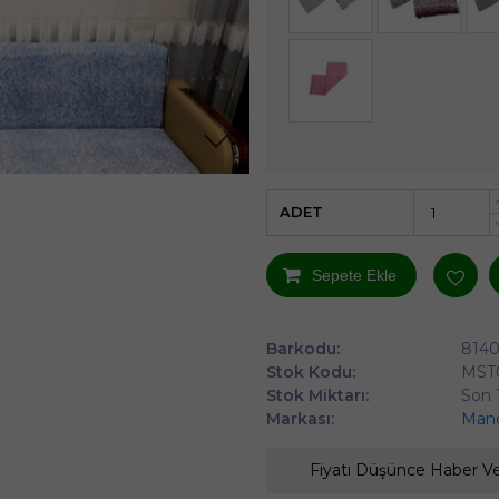
ADET
Sepete Ekle
Barkodu:
814
Stok Kodu:
MST0
Stok Miktarı:
Son 
Markası:
Man
Fiyatı Düşünce Haber V