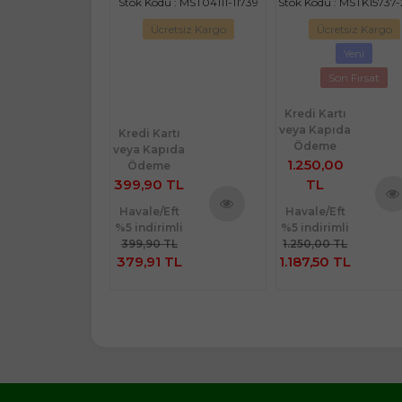
du : MSTK14035-
Stok Kodu : MST04111-11739
Stok Kodu : MSTK15737
23140
Ücretsiz Kargo
Ücretsiz Kargo
retsiz Kargo
Yeni
Yeni
Son Fırsat
Son Fırsat
Kredi Kartı
veya Kapıda
rtı
Kredi Kartı
Ödeme
ıda
veya Kapıda
1.250,00
e
Ödeme
 TL
399,90 TL
TL
Eft
Havale/Eft
Havale/Eft
Ürü
imli
%5 indirimli
%5 indirimli
Ürünü
Ürünü
İnce
TL
399,90 TL
1.250,00 TL
İncele
İncele
 TL
379,91 TL
1.187,50 TL