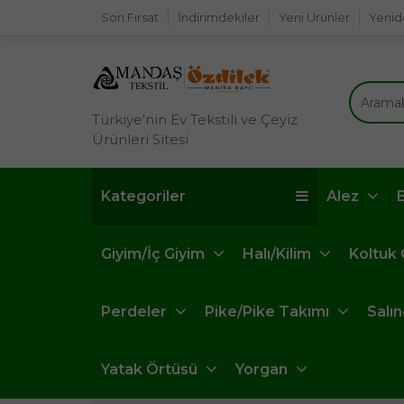
Son Fırsat
İndirimdekiler
Yeni Ürünler
Yenid
Türkiye'nin Ev Tekstili ve Çeyiz
Ürünleri Sitesi
Kategoriler
Alez
Giyim/İç Giyim
Halı/Kilim
Koltuk
Perdeler
Pike/Pike Takımı
Salı
Yatak Örtüsü
Yorgan