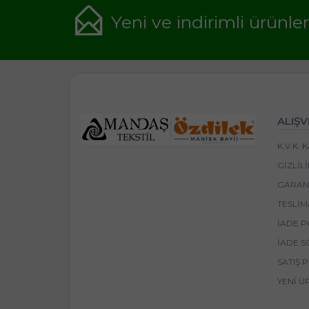
Yeni ve indirimli ürünle
ALIŞV
K.V.K.
GIZLIL
GARANT
TESLIM
İADE P
İADE S
SATIŞ 
YENI Ü