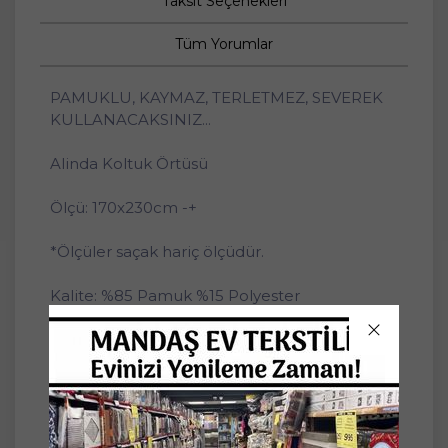
Taksit Seçenekleri
Tüm Yorumlar
PAMUKLU, KAYMAZ, TERLETMEZ, SEVEREK
KULLANACAKSINIZ...
Alinda Koltuk Örtüsü
Ölçü: 170x230cm -+
*Ölçüler saçak hariç ölçüdür.
Kalite: %85 Pamuk %15 Polyester
Ağırlık: 840gr/adet -+
Piyasadaki standart koltuklar için ideal
ölçüdedir.