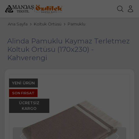
Ana Sayfa
Koltuk Örtüsü
Pamuklu
Alinda Pamuklu Kaymaz Terletmez
Koltuk Örtüsü (170x230) -
Kahverengi
YENI ÜRÜN
SON FIRSAT
ÜCRETSIZ
KARGO