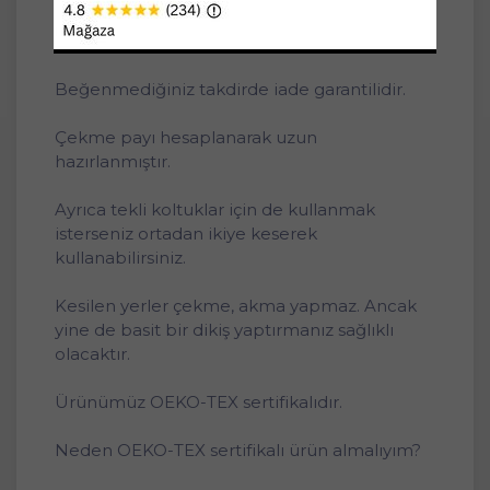
İster saçaklı kullanın ister saçakları koltuğun
altına sıkıştırarak sade kullanın.
Beğenmediğiniz takdirde iade garantilidir.
Çekme payı hesaplanarak uzun
hazırlanmıştır.
Ayrıca tekli koltuklar için de kullanmak
isterseniz ortadan ikiye keserek
kullanabilirsiniz.
Kesilen yerler çekme, akma yapmaz. Ancak
yine de basit bir dikiş yaptırmanız sağlıklı
olacaktır.
Ürünümüz OEKO-TEX sertifikalıdır.
Neden OEKO-TEX sertifikalı ürün almalıyım?