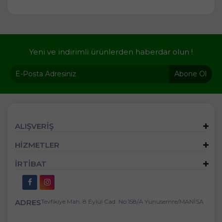
Yeni ve indirimli ürünlerden haberdar olun !
Abone Ol
ALIŞVERİŞ
HİZMETLER
İRTİBAT
ADRES
Tevfikiye Mah. 8 Eylül Cad. No:158/A Yunusemre/MANİSA