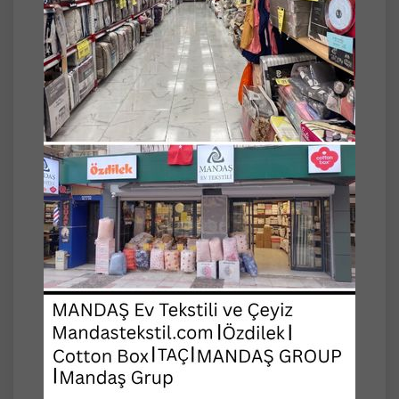
Alinda koltuk örtüsü pamuk iplikleri ile
dokunmuş, dekoratif ve çok amaçlı örtüdür.
Odanızın havasını değiştirecek Alinda koltuk
örtüleri hem dekorasyon, hem de koruma
amaçlı kullanılmaktadır.
Farklı renk seçenekleri mevcuttur. Kaliteli
dokusu sayesinde uzun ömürlü
kullanılabilmektedir. Doğal pamuk
yapısından kaynaklı, ilk yıkamadan sonra
gerçek formuna kavuşacaktır.
30 derecede yıkanması tavsiye edilir.
İp özelliği sayesinde kolay kolay kaymaz.
Terletmez, yakmaz, özellikle 4 mevsim keyifle
kullanabileceğiniz bir üründür.
Orijinal görünüşlüdür, saçaklıdır.