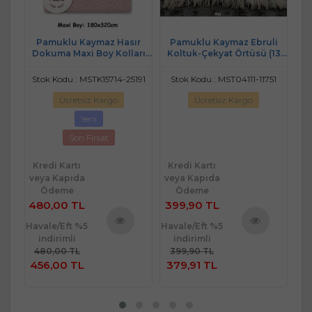
li
Pamuklu Kaymaz Hasır
Pamuklu Kaymaz Ebruli
P
(15
Dokuma Maxi Boy Kolları
Koltuk-Çekyat Örtüsü (13
Do
Örten Koltuk Örtüsü
RENK)-Bej
(180x310) - Pudra
497
Stok Kodu : MSTK15714-25191
Stok Kodu : MST04111-11751
St
Ücretsiz Kargo
Ücretsiz Kargo
Yeni
Son Fırsat
Kredi Kartı
Kredi Kartı
Kr
veya Kapıda
veya Kapıda
ve
Ödeme
Ödeme
480,00 TL
399,90 TL
48
Havale/Eft %5
Havale/Eft %5
Hav
indirimli
indirimli
ü
Ürünü
Ürünü
480,00 TL
399,90 TL
4
e
İncele
İncele
456,00 TL
379,91 TL
45