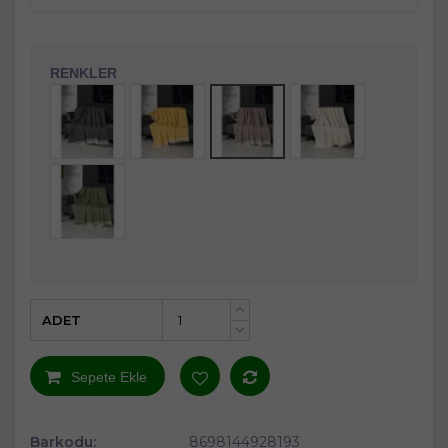
RENKLER
ADET
+
-
Sepete Ekle
Barkodu:
8698144928193