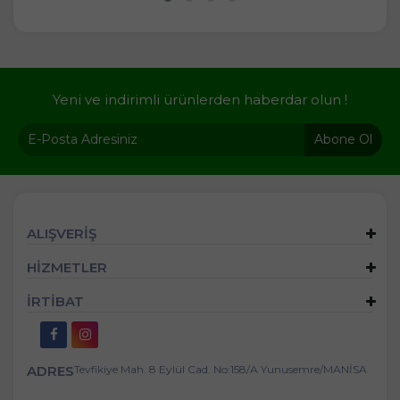
Yeni ve indirimli ürünlerden haberdar olun !
Abone Ol
ALIŞVERİŞ
HİZMETLER
İRTİBAT
ADRES
Tevfikiye Mah. 8 Eylül Cad. No:158/A Yunusemre/MANİSA