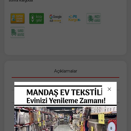
sonra kargoda
Açıklamalar
Taksit Seçenekleri
Tüm Yorumlar
Ürün Özellikleri
Malzeme/Materyal: %100 Polyester
Ölçü: 45x45 cm