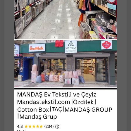
Renk: kırmızı / beyaz
Menşei: TÜRKİYE
ELESSA Kırlent, modern tasarımı ve konforlu
yapısıyla yaşam alanlarınıza şıklık katar.
Yumuşacık dokusu sayesinde oturma odası,
salon veya yatak odası dekorasyonunuza hem
estetik hem de rahat bir dokunuş sağlar.
Uzun süre formunu korur ve konforlu bir
kullanım sunar. Hem dekoratif bir aksesuar
hem de dinlenme anlarınızda konfor
sağlayan bir tamamlayıcıdır. Kolay
temizlenebilir yapısıyla günlük kullanım için
idealdir.
Tek başına ya da farklı kırlentlerle
kombinlenerek dekorasyonunuza modern ve
zarif bir görünüm kazandırır.
Kullanım ve Bakım Bilgileri