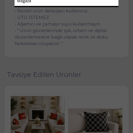
• 30 °C'de hassas yıkama önerilir.
• Renkli ürün deterjanı kullanınız.
• ÜTÜ İSTEMEZ
• Ağartıcı ve çamaşır suyu kullanmayın
• " Ürün görsellerinde ışık, ortam ve dijital
düzenlemelere bağlı olarak renk ve doku
farklılıkları oluşabilir. "
Tavsiye Edilen Ürünler