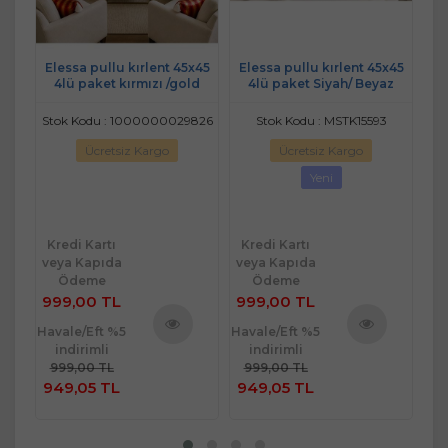
x45
Elessa pullu kırlent 45x45
Elessa pullu kırlent 45x45
El
4lü paket kırmızı /gold
4lü paket Siyah/ Beyaz
4
Stok Kodu : 1000000029826
Stok Kodu : MSTK15593
Ücretsiz Kargo
Ücretsiz Kargo
Yeni
Kredi Kartı
Kredi Kartı
Kr
veya Kapıda
veya Kapıda
ve
Ödeme
Ödeme
999,00 TL
999,00 TL
99
Havale/Eft %5
Havale/Eft %5
Hav
indirimli
indirimli
ü
Ürünü
Ürünü
999,00 TL
999,00 TL
9
e
İncele
İncele
949,05 TL
949,05 TL
9