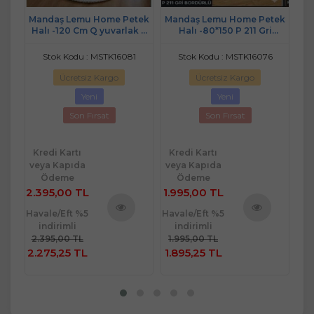
lty
Mandaş Lemu Home Petek
Mandaş Lemu Home Petek
J
cm
Halı -120 Cm Q yuvarlak P
Halı -80*150 P 211 Gri
Ön
208 Siyah/ Beyaz
Bordürlü
6
Stok Kodu : MSTK16081
Stok Kodu : MSTK16076
Ücretsiz Kargo
Ücretsiz Kargo
Yeni
Yeni
Son Fırsat
Son Fırsat
Kredi Kartı
Kredi Kartı
Kr
veya Kapıda
veya Kapıda
ve
Ödeme
Ödeme
2.395,00 TL
1.995,00 TL
49
Havale/Eft %5
Havale/Eft %5
Hav
indirimli
indirimli
ü
Ürünü
Ürünü
2.395,00 TL
1.995,00 TL
4
e
İncele
İncele
2.275,25 TL
1.895,25 TL
4