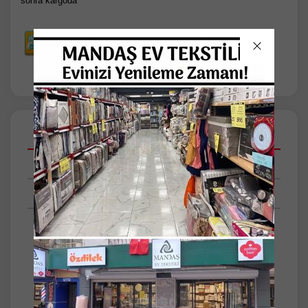
sonra kargoda
Açıklamalar
Taksit Seçenekleri
Tüm Yorumlar
DÖPLAND FİRUZU 100*150 CM Ö MAVİSİ
İp özelliği: Polyester İlmek sıklığı: Digital
Baskı Ağırlık (Ortalama m2 bilgisi): 1,100 kg
Saçak bilgisi: Saçak Yok Taban bilgisi: Keçe
Taban Dod Talimatlar 30 derecede çamaşır
makinasında (hassas yıkama proğramında)