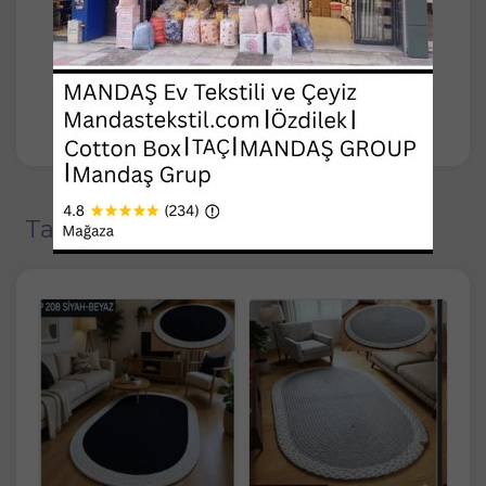
yıkayabilirsiniz. Çamaşır suyu ve ağartıcı
kullanılmaz. Kurutucuda kurutulmaz. Ütü
yapmayınız. Kuru temizleme yapılmaz.
Sıkmadan asarak kurutunuz. Doğrudan güneş
ışığına maruz bırakmayınız.
Tavsiye Edilen Ürünler