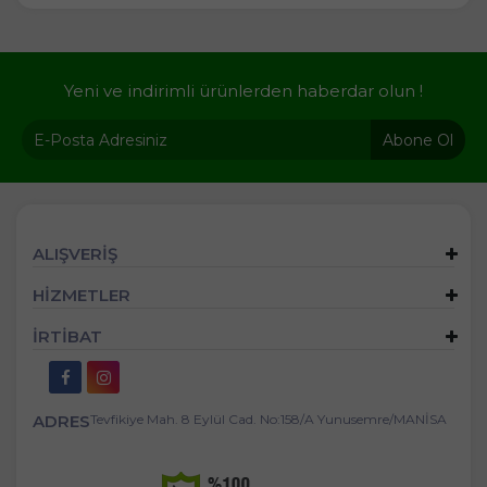
Yeni ve indirimli ürünlerden haberdar olun !
Abone Ol
ALIŞVERİŞ
HİZMETLER
İRTİBAT
ADRES
Tevfikiye Mah. 8 Eylül Cad. No:158/A Yunusemre/MANİSA