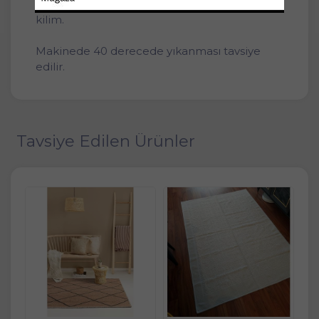
Odanızı güzelleştirecek dekoratif pamuklu
kilim.
Makinede 40 derecede yıkanması tavsiye
edilir.
Tavsiye Edilen Ürünler