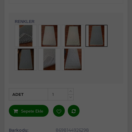
RENKLER
ADET
+
-
Sepete Ekle
Barkodu:
8698144926298