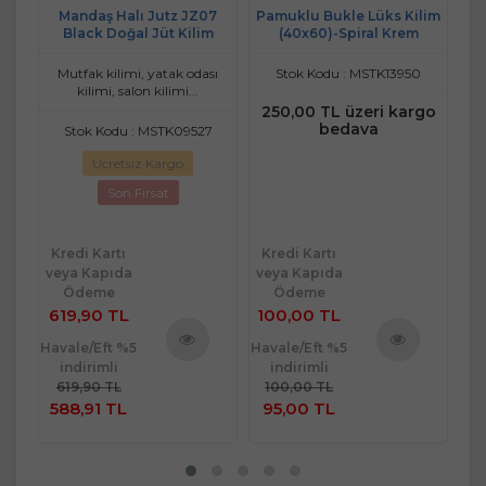
7
Mandaş Halı Jutz JZ07
Pamuklu Bukle Lüks Kilim
2
 -
Black Doğal Jüt Kilim
(40x60)-Spiral Krem
Lük
sı
Mutfak kilimi, yatak odası
Stok Kodu : MSTK13950
kilimi, salon kilimi...
250,00 TL üzeri kargo
2
bedava
8044
Stok Kodu : MSTK09527
Ücretsiz Kargo
Son Fırsat
Kredi Kartı
Kredi Kartı
Kr
veya Kapıda
veya Kapıda
ve
Ödeme
Ödeme
619,90 TL
100,00 TL
20
Havale/Eft %5
Havale/Eft %5
Hav
indirimli
indirimli
ü
Ürünü
Ürünü
619,90 TL
100,00 TL
2
e
İncele
İncele
588,91 TL
95,00 TL
1