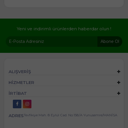
Yeni ve indirimli ürünlerden haberdar olun !
Abone Ol
ALIŞVERİŞ
HİZMETLER
İRTİBAT
ADRES
Tevfikiye Mah. 8 Eylül Cad. No:158/A Yunusemre/MANİSA