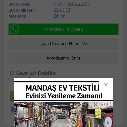
Stok Kodu:
MSTK13885-22930
Stok Miktarı:
22 ADET
Markası:
Diğer
Whatsapp ile Sipariş
Fiyatı Düşünce Haber Ver
Arkadaşıma Öner
11 Saat 42 Dakika
sonra kargoda