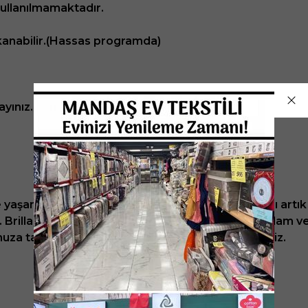
kullanılmamaktadır.
anabilir.(Hassas programda)
yınız.
le yaşanılır tüm mekanları süsleyen Brillant markası art
. Brillant halı, tüm yeniliğini evinize taşıyacak. Sağlam 
tunuza tavsiyede bulunacaksınız diye düşünmekteyiz.