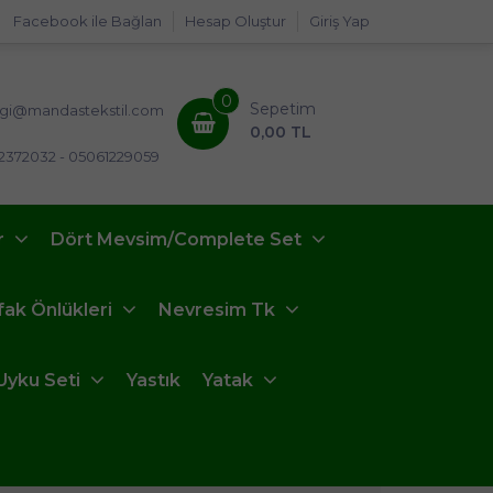
Facebook ile Bağlan
Hesap Oluştur
Giriş Yap
0
Sepetim
lgi@mandastekstil.com
0,00 TL
2372032 - 05061229059
r
Dört Mevsim/Complete Set
fak Önlükleri
Nevresim Tk
Uyku Seti
Yastık
Yatak