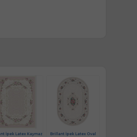
lant İpek Latex Kaymaz
Brillant İpek Latex Oval
Brillant İpek La