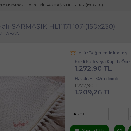
Latex Kaymaz Taban Halı-SARMAŞIK HL11171.107-(150x230)
alı-SARMAŞIK HL11171.107-(150x230)
 TABAN...
Henüz Değerlendirilmemiş
Kredi Kartı veya Kapıda Öd
1.272,90 TL
Havale/Eft %5 indirimli
1.272,90 TL
1.209,26 TL
ADET
Sepete Ekle