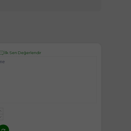
İlk Sen Değerlendir
eme
+
-