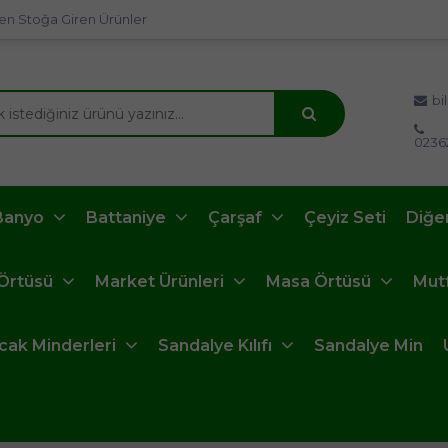
en Stoğa Giren Ürünler
bi
0236
Banyo
Battaniye
Çarşaf
Çeyiz Seti
Diğe
 Örtüsü
Market Ürünleri
Masa Örtüsü
Mut
ncak Minderleri
Sandalye Kılıfı
Sandalye Min