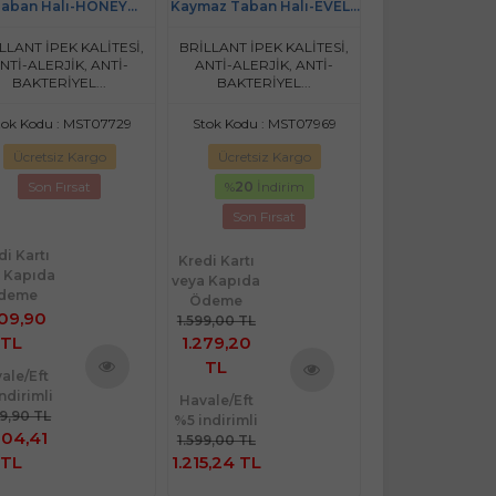
aban Halı-HONEY
Kaymaz Taban Halı-EVELY
Taban Halı-HJ11
11766.802-(160x230)
HJE11697.801-(150x230)
(130x190
LLANT İPEK KALİTESİ,
BRİLLANT İPEK KALİTESİ,
BRİLLANT İPEK K
NTİ-ALERJİK, ANTİ-
ANTİ-ALERJİK, ANTİ-
ANTİ-ALERJİK,
BAKTERİYEL...
BAKTERİYEL...
BAKTERİYEL
tok Kodu : MST07729
Stok Kodu : MST07969
Stok Kodu : M
Ücretsiz Kargo
Ücretsiz Kargo
Ücretsiz Ka
Son Fırsat
%
20
İndirim
Son Fırsa
Son Fırsat
di Kartı
Kredi Kartı
 Kapıda
veya Kapıda
deme
Ödeme
Kredi Kartı
109,90
1.599,00 TL
veya Kapıda
TL
1.279,20
Ödeme
TL
1.599,90 TL
ale/Eft
ndirimli
Ürünü
Havale/Eft
Havale/Eft
Ürünü
09,90 TL
%5 indirimli
%5 indirimli
İncele
İncele
004,41
1.599,00 TL
1.599,90 TL
TL
1.215,24 TL
1.519,91 TL