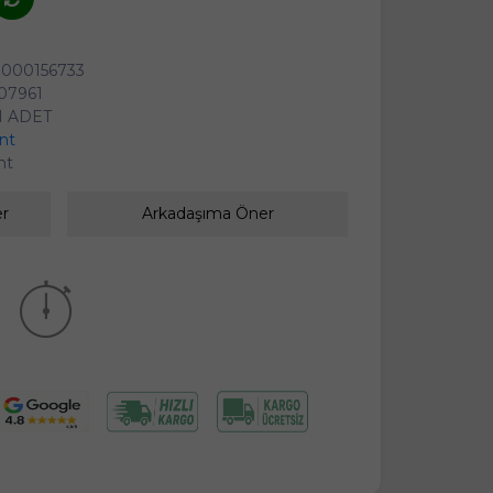
0000156733
07961
1 ADET
ant
ant
er
Arkadaşıma Öner