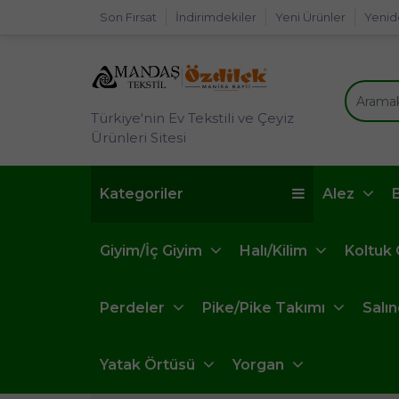
Son Fırsat
İndirimdekiler
Yeni Ürünler
Yenid
Türkiye'nin Ev Tekstili ve Çeyiz
Ürünleri Sitesi
Kategoriler
Alez
Giyim/İç Giyim
Halı/Kilim
Koltuk
Perdeler
Pike/Pike Takımı
Salı
Yatak Örtüsü
Yorgan