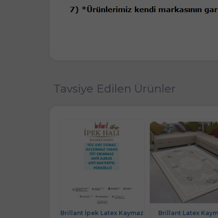
Tavsiye Edilen Ürünler
akılı yolluk halı
Brillant İpek Latex Kaymaz
Brillant Latex Kay