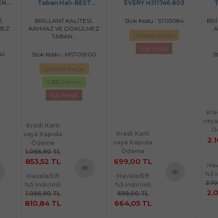
EN
Taban Halı-BEST
EVERY HJ11746.803
T
90)
HLE11308.804-(130x190)
HJ
İ,
BRİLLANT KALİTESİ,
Stok Kodu : ST05084
BRİ
MEZ
KAYMAZ VE DÖKÜLMEZ
A
Ücretsiz Kargo
TABAN...
Son Fırsat
41
Stok Kodu : MST05900
S
Ücretsiz Kargo
%
20
İndirim
Son Fırsat
Kre
veya
Kredi Kartı
Ö
Kredi Kartı
veya Kapıda
2.
veya Kapıda
Ödeme
Ödeme
1.066,90 TL
853,52 TL
699,00 TL
Hav
%5 i
Havale/Eft
Havale/Eft
Ürünü
2.1
%5 indirimli
%5 indirimli
nü
Ürünü
2.
İncele
1.066,90 TL
699,00 TL
le
İncele
810,84 TL
664,05 TL