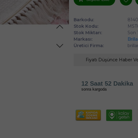
Barkodu:
814
Stok Kodu:
MST
Stok Miktarı:
Son 
Markası:
Brill
Üretici Firma:
brill
Fiyatı Düşünce Haber V
12 Saat 52 Dakika
sonra kargoda