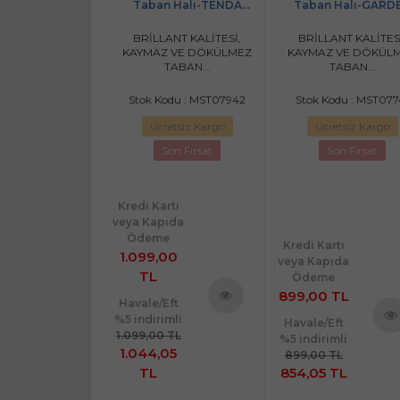
*200 Pudra
Taban Halı-TENDA
Taban Halı-GARD
HJ11724.805-(90x300)
HL11172.103-(130x1
odu : MSTK15037
BRİLLANT KALİTESİ,
BRİLLANT KALİTES
KAYMAZ VE DÖKÜLMEZ
KAYMAZ VE DÖKÜL
retsiz Kargo
TABAN...
TABAN...
Yeni
Stok Kodu : MST07942
Stok Kodu : MST077
Son Fırsat
Ücretsiz Kargo
Ücretsiz Kargo
Son Fırsat
Son Fırsat
Kredi Kartı
veya Kapıda
Ödeme
rtı
Kredi Kartı
1.099,00
ıda
veya Kapıda
TL
e
Ödeme
 TL
899,00 TL
Havale/Eft
%5 indirimli
Ürünü
Eft
Havale/Eft
1.099,00 TL
imli
%5 indirimli
Ürünü
İncele
Ürü
1.044,05
TL
899,00 TL
İncele
İnce
 TL
TL
854,05 TL