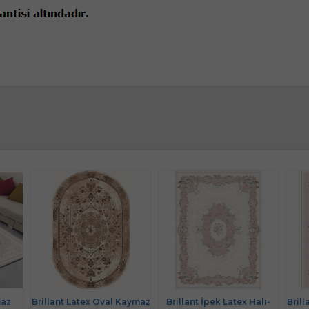
maz
Brillant Latex Oval Kaymaz
Brillant İpek Latex Halı-
Bril