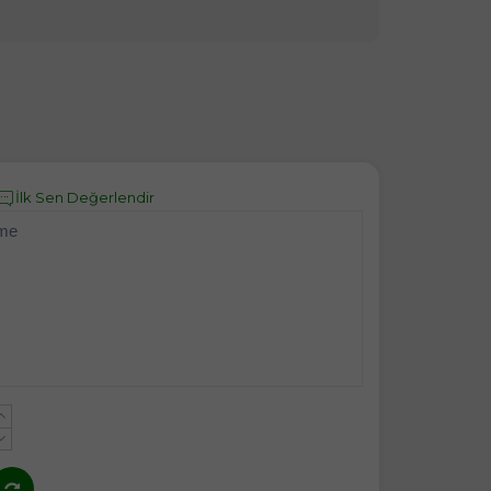
İlk Sen Değerlendir
eme
+
-