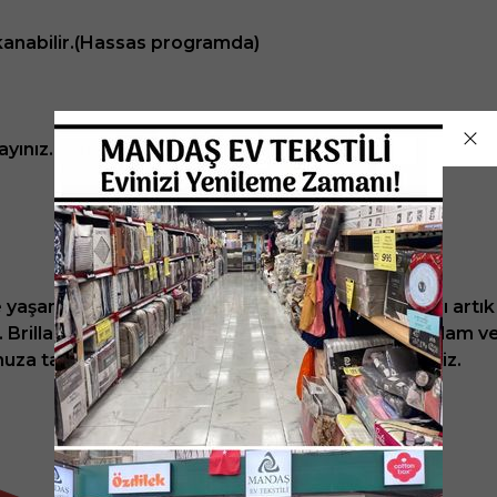
anabilir.(Hassas programda)
yınız.
le yaşanılır tüm mekanları süsleyen Brillant markası art
. Brillant halı, tüm yeniliğini evinize taşıyacak. Sağlam 
tunuza tavsiyede bulunacaksınız diye düşünmekteyiz.