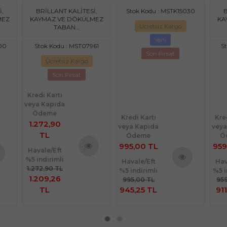
190)
HL11171.107-(150x230)
HL
İ,
BRİLLANT KALİTESİ,
Stok Kodu : MSTK15030
B
MEZ
KAYMAZ VE DÖKÜLMEZ
KA
Ücretsiz Kargo
TABAN...
Yeni
00
Stok Kodu : MST07961
S
Son Fırsat
Ücretsiz Kargo
Son Fırsat
Kredi Kartı
veya Kapıda
Ödeme
Kredi Kartı
Kre
1.272,90
veya Kapıda
veya
TL
Ödeme
Ö
995,00 TL
959
Havale/Eft
%5 indirimli
Ürünü
Havale/Eft
Hav
nü
1.272,90 TL
%5 indirimli
%5 i
İncele
Ürünü
1.209,26
le
995,00 TL
959
İncele
TL
945,25 TL
911