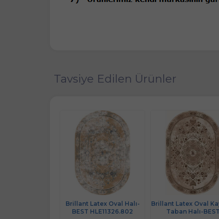
Tavsiye Edilen Ürünler
nt Latex Kaymaz
Brillant Latex Oval Halı-
Brillant Latex Oval K
n Halı-DREAM
BEST HLE11326.802
Taban Halı-BES