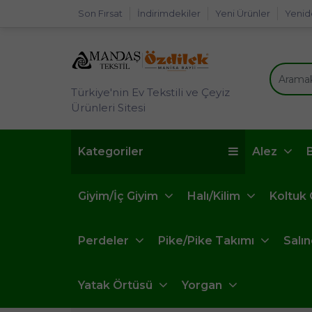
Son Fırsat
İndirimdekiler
Yeni Ürünler
Yenid
Türkiye'nin Ev Tekstili ve Çeyiz
Ürünleri Sitesi
Kategoriler
Alez
Giyim/İç Giyim
Halı/Kilim
Koltuk
Perdeler
Pike/Pike Takımı
Salı
Yatak Örtüsü
Yorgan