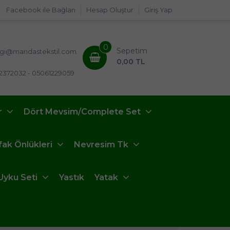
Facebook ile Bağlan
Hesap Oluştur
Giriş Yap
0
Sepetim
lgi@mandastekstil.com
0,00 TL
2372032 - 05061229059
r
Dört Mevsim/Complete Set
fak Önlükleri
Nevresim Tk
Uyku Seti
Yastık
Yatak