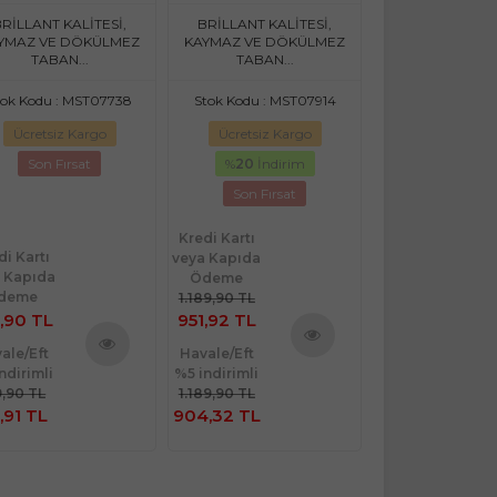
11347.801-(130x190)
HLE11308.801-(150x230)
HL11170.102-(1
RİLLANT KALİTESİ,
BRİLLANT KALİTESİ,
BRİLLANT KAL
YMAZ VE DÖKÜLMEZ
KAYMAZ VE DÖKÜLMEZ
KAYMAZ VE DÖ
TABAN...
TABAN...
TABAN..
tok Kodu : MST07738
Stok Kodu : MST07914
Stok Kodu : M
Ücretsiz Kargo
Ücretsiz Kargo
Ücretsiz Ka
Son Fırsat
%
20
İndirim
Son Fırsa
Son Fırsat
Kredi Kartı
di Kartı
Kredi Kartı
veya Kapıda
 Kapıda
veya Kapıda
Ödeme
deme
Ödeme
1.189,90 TL
,90 TL
951,92 TL
959,90 TL
ale/Eft
Havale/Eft
Havale/Eft
Ürünü
ndirimli
%5 indirimli
%5 indirimli
Ürünü
İncele
,90 TL
1.189,90 TL
959,90 TL
İncele
,91 TL
904,32 TL
911,91 TL