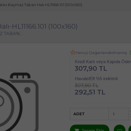
Latex Kaymaz Taban Halı-HL11166.101 (100x160)
lı-HL11166.101 (100x160)
 TABAN...
Henüz Değerlendirilmemiş
Kredi Kartı veya Kapıda Öd
307,90 TL
Havale/Eft %5 indirimli
307,90 TL
292,51 TL
ADET
Sepete Ekle