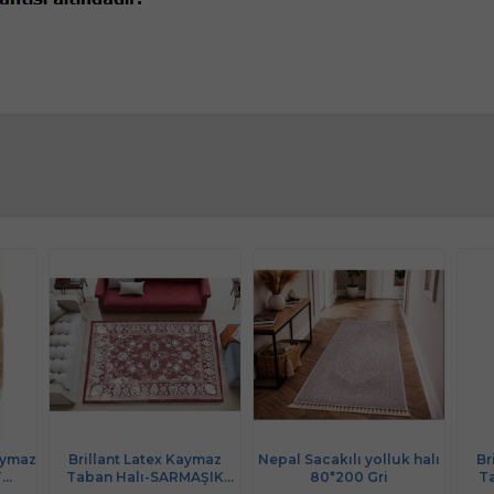
aymaz
Brillant Latex Kaymaz
Nepal Sacakılı yolluk halı
Br
T
Taban Halı-SARMAŞIK
80*200 Gri
T