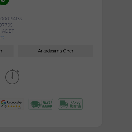
000154135
07705
1 ADET
ant
er
Arkadaşıma Öner