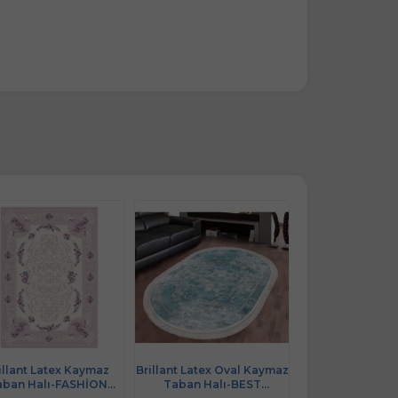
illant Latex Kaymaz
Brillant Latex Oval Kaymaz
Brillant Latex
aban Halı-FASHİON
Taban Halı-BEST
Taban Halı