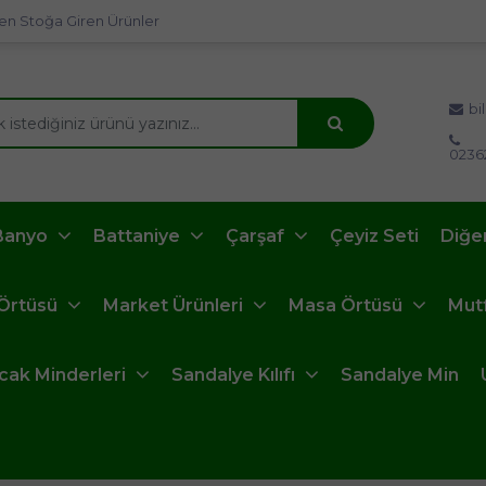
en Stoğa Giren Ürünler
bi
0236
Banyo
Battaniye
Çarşaf
Çeyiz Seti
Diğe
 Örtüsü
Market Ürünleri
Masa Örtüsü
Mut
ncak Minderleri
Sandalye Kılıfı
Sandalye Min