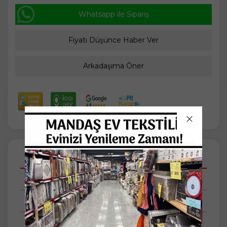
Whatsapp ile Sipariş
Fiyatı Düşünce Haber Ver
Arkadaşıma Öner
Açıklamalar
Taksit Seçenekleri
Tüm Yorumlar