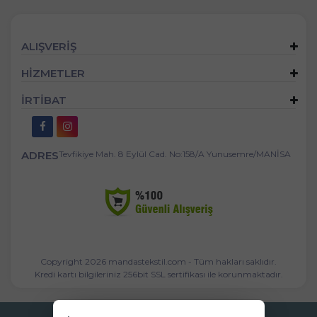
ALIŞVERİŞ
HİZMETLER
İRTİBAT
ADRES
Tevfikiye Mah. 8 Eylül Cad. No:158/A Yunusemre/MANİSA
Copyright 2026 mandastekstil.com - Tüm hakları saklıdır.
Kredi kartı bilgileriniz 256bit SSL sertifikası ile korunmaktadır.