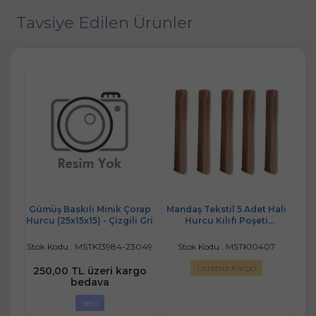
Tavsiye Edilen Ürünler
Halı
Gümüş Baskılı Minik Çorap
Mandaş Tekstil 5 Adet Halı
Gü
Hurcu (25x15x15) - Çizgili Gri
Hurcu Kılıfı Poşeti
Hur
alı
220x40cm (Max. 6m2 Halı
İçin)
Stok Kodu : MSTK13984-23049
Stok Kodu : MSTK10407
Sto
Ücretsiz Kargo
250,00 TL üzeri kargo
2
bedava
Yeni