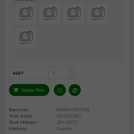
ADET
+
-
Sepete Ekle
Barkodu:
8698144927592
Stok Kodu:
MSTK13987
Stok Miktarı:
284 ADET
Markası:
Gümüş