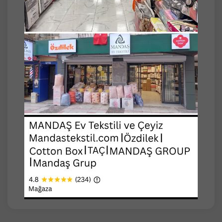
SAĞLAM VE DAYANIKLI KUMAŞ...
FERMUAR DİŞLERİ KALIN VE KENARLARI
BİYELİ...
Gümüş Mega Yorgan Hurcu
Ebat: 85x55x50cm -+3
Şık ve Modern Desenler.
Makinede Yıkanabilir, Çabuk Kurur.
Kumaşın Hava Geçirgen Özelliği Sayesinde
Ürünlerin Sararmasını ve Rutubet Almasını
Önlemeye Yardımcı Olur.
Yerli Üretim.