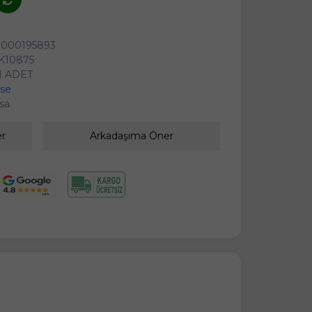
0000195893
K10875
1 ADET
se
sa
er
Arkadaşıma Öner