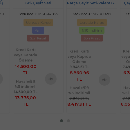
üş
Gri- Çeyiz Seti
Parça Çeyiz Seti-Valent Gri
Çey
(Yatak
Ört+Battaniye+Nevresim
880
Stok Kodu : MSTK14683
Stok Kodu : MSTK10219
St
Tk)
Ücretsiz Kargo
Ücretsiz Kargo
Yeni
%
10
İndirim
Son Fırsat
Son Fırsat
Kredi Kartı
Kredi Kartı
Kre
veya Kapıda
veya Kapıda
veya
Ödeme
Ödeme
Ö
14.500,00
9.845,51 TL
7.4
TL
8.860,96
6.
TL
Havale/Eft
%5 indirimli
nü
Ürünü
Havale/Eft
Hav
Ürünü
14.500,00 TL
%5 indirimli
%5 i
le
İncele
İncele
13.775,00
9.845,51 TL
7.4
TL
8.417,91 TL
6.05