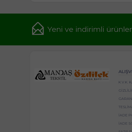
Yeni ve indirimli ürünle
ALIŞV
K.V.K.
GIZLIL
GARANT
TESLIM
İADE P
İADE S
SATIŞ 