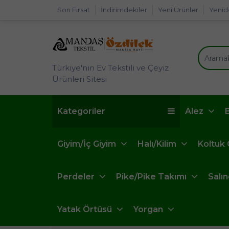
Son Fırsat
İndirimdekiler
Yeni Ürünler
Yenid
Türkiye'nin Ev Tekstili ve Çeyiz
Ürünleri Sitesi
Kategoriler
Alez
Giyim/İç Giyim
Halı/Kilim
Koltuk
Perdeler
Pike/Pike Takımı
Salı
Yatak Örtüsü
Yorgan