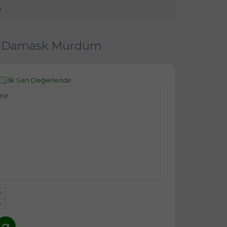
m
sü)-Damask Mürdüm
İlk Sen Değerlendir
eme
+
-