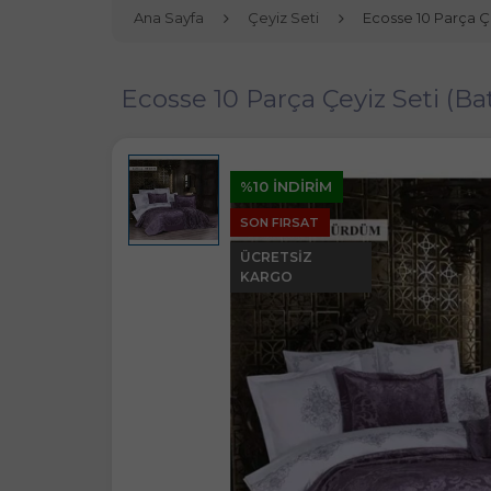
Ana Sayfa
Çeyiz Seti
Ecosse 10 Parça 
Ecosse 10 Parça Çeyiz Seti 
%10 İNDİRİM
SON FIRSAT
ÜCRETSIZ
KARGO