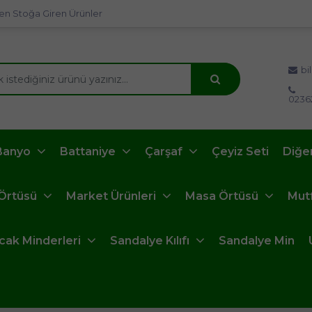
en Stoğa Giren Ürünler
bi
0236
Banyo
Battaniye
Çarşaf
Çeyiz Seti
Diğe
 Örtüsü
Market Ürünleri
Masa Örtüsü
Mut
ncak Minderleri
Sandalye Kılıfı
Sandalye Min