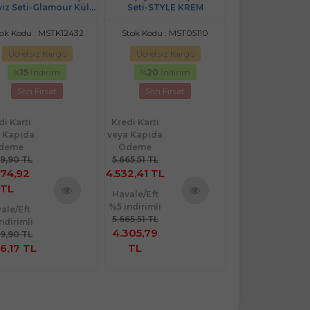
iz Seti-Glamour Kül
Seti-STYLE KREM
Yatak Örtülü (
Moru
Gelin Seti
ok Kodu : MSTK12432
Stok Kodu : MST05110
Stok Kodu : MS
Ücretsiz Kargo
Ücretsiz Kargo
Ücretsiz Ka
%
15
İndirim
%
20
İndirim
Son Fırsa
Son Fırsat
Son Fırsat
di Kartı
Kredi Kartı
Kredi Kartı
 Kapıda
veya Kapıda
veya Kapıda
deme
Ödeme
Ödeme
99,90 TL
5.665,51 TL
374,92
4.532,41 TL
4.019,90
TL
TL
Havale/Eft
%5 indirimli
ale/Eft
Havale/Eft
Ürünü
Ürünü
5.665,51 TL
ndirimli
%5 indirimli
İncele
İncele
4.305,79
99,90 TL
4.019,90 TL
6,17 TL
TL
3.818,91 TL