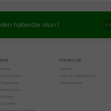
rden haberdar olun !
ERİŞ
HİZMETLER
 KANUNU
YARDIM
IK SÖZLEŞMESI
İSTEK VE ÖNERILERINIZ
I ŞARTLARI
SIPARIŞ TAKIBI
AT ŞARTLARI
OLITIKASI
ÖZLEŞMESI
POLITIKASI SÖZLEŞMESI