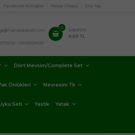
Facebook ile Bağlan
Hesap Oluştur
Giriş Yap
0
Sepetim
lgi@mandastekstil.com
0,00 TL
2372032 - 05061229059
r
Dört Mevsim/Complete Set
fak Önlükleri
Nevresim Tk
Uyku Seti
Yastık
Yatak