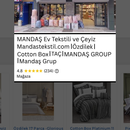
eyiz
Özdilek 17 Parça -Glorious
Cotton Box Platinium 11
Pi