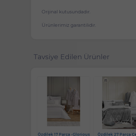
Orijinal kutusundadır.
Ürünlerimiz garantilidir.
Tavsiye Edilen Ürünler
Box Platinium 11
Özdilek 17 Parça -Glorious
Özdilek 27 Parça Ç