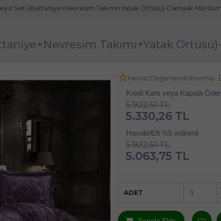
Çeyiz Seti (Battaniye+Nevresim Takımı+Yatak Örtüsü)-Damask Mürdü
(Battaniye+Nevresim Takımı+Yatak Örtü
Henüz Değerlendirilmemiş
Kredi Kartı veya Kapıda Öd
5.922,51 TL
5.330,26 TL
Havale/Eft %5 indirimli
5.922,51 TL
5.063,75 TL
ADET
Sepete Ekle