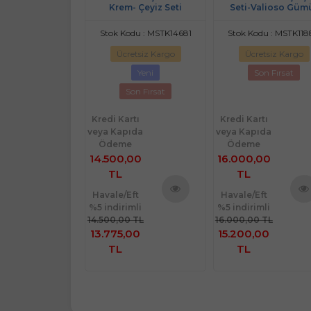
yiz Seti-Filbert
Krem- Çeyiz Seti
Seti-Valioso Güm
rasit (Yatak
taniye+Nevresim
odu : MSTK11468
Stok Kodu : MSTK14681
Stok Kodu : MSTK11
Tk)
retsiz Kargo
Ücretsiz Kargo
Ücretsiz Kargo
10
İndirim
Yeni
Son Fırsat
Son Fırsat
Son Fırsat
Kredi Kartı
Kredi Kartı
rtı
veya Kapıda
veya Kapıda
ıda
Ödeme
Ödeme
e
14.500,00
16.000,00
 TL
96
TL
TL
Havale/Eft
Havale/Eft
%5 indirimli
%5 indirimli
Ürünü
Ürü
Eft
Ürünü
14.500,00 TL
16.000,00 TL
imli
İncele
İnce
İncele
13.775,00
15.200,00
 TL
 TL
TL
TL