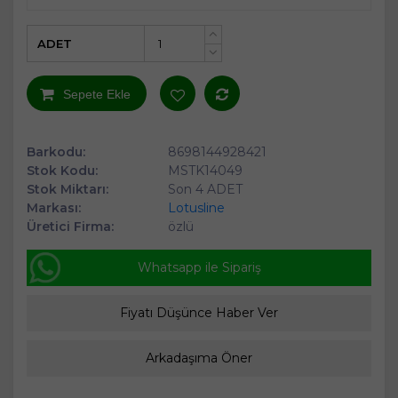
ADET
+
-
Sepete Ekle
Barkodu:
8698144928421
Stok Kodu:
MSTK14049
Stok Miktarı:
Son 4 ADET
Markası:
Lotusline
Üretici Firma:
özlü
Whatsapp ile Sipariş
Fiyatı Düşünce Haber Ver
Arkadaşıma Öner