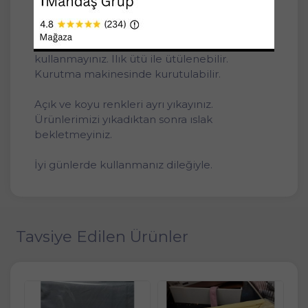
makinesinde yıkanabilir.
Kuru temizleme yapmayınız. Çamaşır suyu
kullanmayınız. Ilık ütü ile ütülenebilir.
Kurutma makinesinde kurutulabilir.
Açık ve koyu renkleri ayrı yıkayınız.
Ürünlerimizi yıkadıktan sonra ıslak
bekletmeyiniz.
İyi günlerde kullanmanız dileğiyle.
Tavsiye Edilen Ürünler