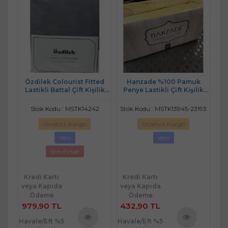
ikli
Özdilek Colourist Fitted
Hanzade %100 Pamuk
S
Seti
Lastikli Battal Çift Kişilik
Penye Lastikli Çift Kişilik
Çarşaf Seti (180x200)-Kül
Çarşaf Seti (160x200+30) -
Gri
Sarı
Stok Kodu : MSTK14242
Stok Kodu : MSTK13945-23193
Ücretsiz Kargo
Ücretsiz Kargo
Yeni
Yeni
Son Fırsat
Kredi Kartı
Kredi Kartı
Kr
veya Kapıda
veya Kapıda
ve
Ödeme
Ödeme
979,90 TL
432,90 TL
35
Havale/Eft %5
Havale/Eft %5
Hav