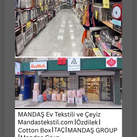
Çarşaf: 180x200+30cm
Yastık Kılıfı: 50x70cm (2 adet)
Kalite: Sık Dokumadır.
Materyal: Pamuk-Polyester (Pamuk oranı
yüksektir.)
Sizler için ve sevdikleriniz için alabileceğiniz
kaliteli bir üründür.
Işık farklılıklarından dolayı hafif ton değişikliği
olabilir.
Yatağınızı komple saran, yüksek kalite
lastikler sayesinde çarşafınız kaymaz ve
düzgün görünümünü kaybetmez.
Max. 40 derecede elde veya çamaşır