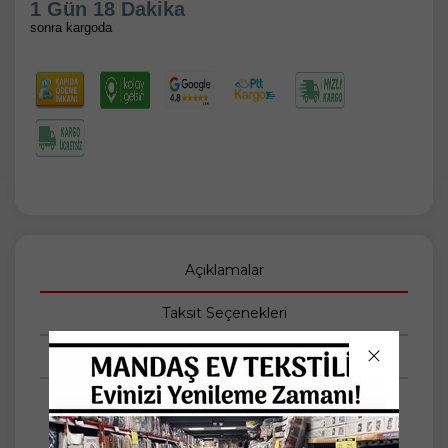
1 Gün 18 Dakika
sonra kargoda
Açıklamalar
Taksit Seçenekleri
Tüm Yorumlar
Lotusline Ranforce Fitted Lastikli Battal Çift
Kişilik Çarşaf Seti