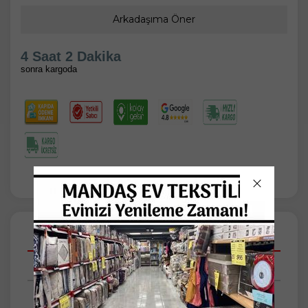
Arkadaşıma Öner
4 Saat 2 Dakika
sonra kargoda
Açıklamalar
Taksit Seçenekleri
Tüm Yorumlar