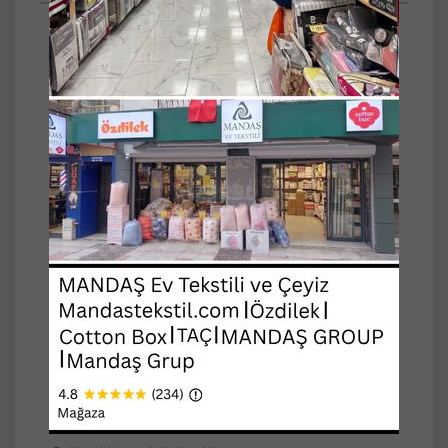
ORİJİNAL LİSANSLI BATTANİYE...
Taraftar Lisanslı Tek Kişilik Battaniye
Ebat: 160x220cm
Ağırlık: ~1950gr
Kalite: %100 Polyester
Özel ipliği ile ultra yumuşak dokusu sayesinde
konforlu bir kullanış sağlar.
Tüylenme yapmaz, hijyenik.
Orijinal fermuarlı PVC çantasında
kargolanacaktır, orijinallik hologramını
çantasında görebilirsiniz.