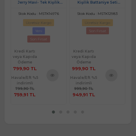
0)-
Jerry Mavi- Tek Kişilik
Kişilik Battaniye Seti
Çocuk Battaniye (150x200)
(150x220)-Piramit Kemik
Stok Kodu : MSTK14976
Stok Kodu : MSTK12983
St
Ücretsiz Kargo
Ücretsiz Kargo
Yeni
Son Fırsat
Son Fırsat
Kredi Kartı
Kredi Kartı
Kr
veya Kapıda
veya Kapıda
ve
Ödeme
Ödeme
799,90 TL
999,90 TL
1.
Havale/Eft %5
Havale/Eft %5
Hav
indirimli
indirimli
ü
Ürünü
Ürünü
799,90 TL
999,90 TL
1.
e
İncele
İncele
759,91 TL
949,91 TL
1.