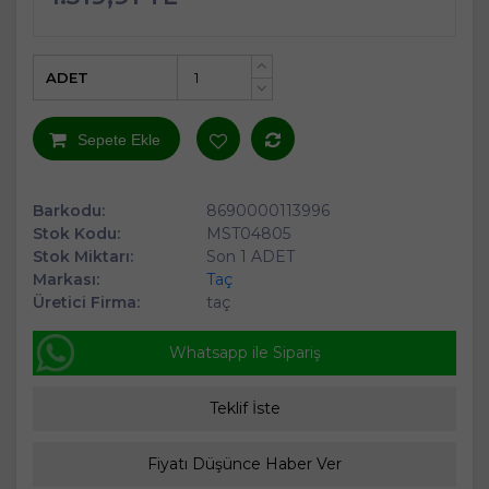
ADET
+
-
Sepete Ekle
Barkodu:
8690000113996
Stok Kodu:
MST04805
Stok Miktarı:
Son 1 ADET
Markası:
Taç
Üretici Firma:
taç
Whatsapp ile Sipariş
Teklif İste
Fiyatı Düşünce Haber Ver