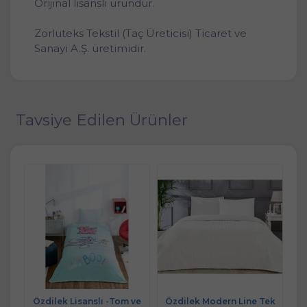
Orijinal lisanslı üründür.
Zorluteks Tekstil (Taç Üreticisi) Ticaret ve
Sanayi A.Ş. üretimidir.
Tavsiye Edilen Ürünler
Tek
Özdilek Lisanslı -Tom ve
Özdilek Modern Line Tek
Ott