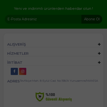
Yeni ve indirimli ürünlerden haberdar olun !
Abone Ol
ALIŞVERİŞ
HİZMETLER
İRTİBAT
ADRES
Tevfikiye Mah. 8 Eylül Cad. No:158/A Yunusemre/MANİSA