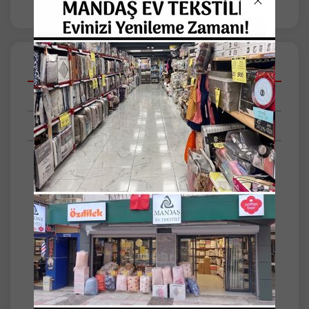
Açıklamalar
Taksit Seçenekleri
Tüm Yorumlar
Ürün Adı : Kapşonlu %100 Pamuklu Çocuk
Bornoz
Ürün Açıklaması : - Kapşonlu Kulaklı %100
Pamuklu Çocuk Bornoz -Ürünlerimiz %100
Pamuktur.Çocukların hassas tenine uygun
yumuşak dokuludur.Su emiciliği yüksek ve
kaliteli bir üründür.Çocuk bornozlarımız
tavşan desenlidir ve resimdeki ile birebir aynı
üründür.6-12 yaş aralı