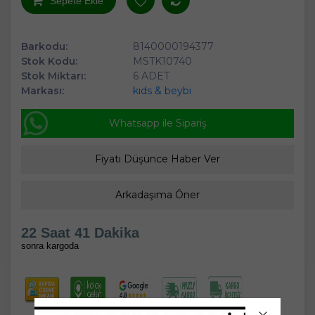
Sepete Ekle
Barkodu:
8140000194377
Stok Kodu:
MSTK10740
Stok Miktarı:
6 ADET
Markası:
kıds & beybi
Whatsapp ile Sipariş
Fiyatı Düşünce Haber Ver
Arkadaşıma Öner
22 Saat 41 Dakika
sonra kargoda