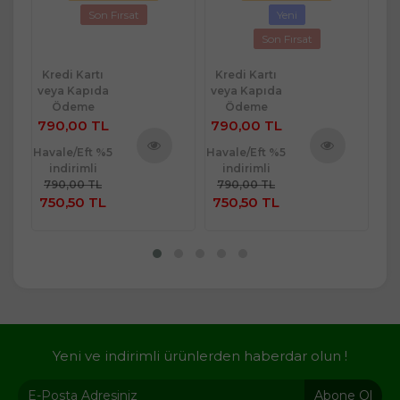
Son Fırsat
Yeni
Son Fırsat
Kredi Kartı
Kredi Kartı
Kr
veya Kapıda
veya Kapıda
ve
Ödeme
Ödeme
790,00 TL
790,00 TL
79
Havale/Eft %5
Havale/Eft %5
Hav
indirimli
indirimli
ü
Ürünü
Ürünü
790,00 TL
790,00 TL
7
e
İncele
İncele
750,50 TL
750,50 TL
7
Yeni ve indirimli ürünlerden haberdar olun !
Abone Ol