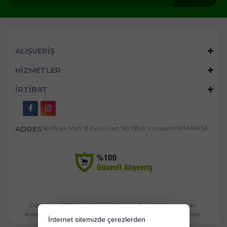
ALIŞVERİŞ
HİZMETLER
İRTİBAT
ADRES
Tevfikiye Mah. 8 Eylül Cad. No:158/A Yunusemre/MANİSA
Copyright 2026 mandastekstil.com - Tüm hakları saklıdır.
Kredi kartı bilgileriniz 256bit SSL sertifikası ile korunmaktadır.
İnternet sitemizde çerezlerden