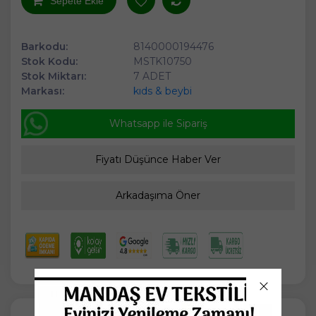
Sepete Ekle
Barkodu:
8140000194476
Stok Kodu:
MSTK10750
Stok Miktarı:
7 ADET
Markası:
kıds & beybi
Whatsapp ile Sipariş
Fiyatı Düşünce Haber Ver
Arkadaşıma Öner