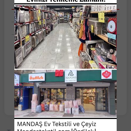
Açıklamalar
Taksit Seçenekleri
Tüm Yorumlar
Ürün Adı : Kapşonlu %100 Pamuklu Çocuk
Bornoz
Ürün Açıklaması : - Kapşonlu Kulaklı %100
Pamuklu Çocuk Bornoz -Ürünlerimiz %100
Pamuktur.Çocukların hassas tenine uygun
yumuşak dokuludur.Su emiciliği yüksek ve
kaliteli bir üründür.Çocuk bornozlarımız
tavşan desenlidir ve resimdeki ile birebir aynı
üründür.6-12 yaş aralı