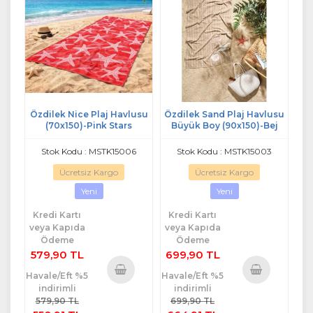
Özdilek Nice Plaj Havlusu
Özdilek Sand Plaj Havlusu
(70x150)-Pink Stars
Büyük Boy (90x150)-Bej
Stok Kodu : MSTK15006
Stok Kodu : MSTK15003
Ücretsiz Kargo
Ücretsiz Kargo
Yeni
Yeni
Kredi Kartı
Kredi Kartı
veya Kapıda
veya Kapıda
Ödeme
Ödeme
579,90 TL
699,90 TL
Havale/Eft %5
Havale/Eft %5
indirimli
indirimli
Sepete
Sepete
579,90 TL
699,90 TL
Ekle
Ekle