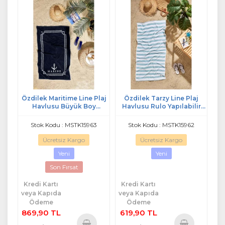
Özdilek Maritime Line Plaj
Özdilek Tarzy Line Plaj
Havlusu Büyük Boy
Havlusu Rulo Yapılabilir
(90x150)-Lacivert
Lastikli (70x150)-Mavi
Stok Kodu : MSTK15963
Stok Kodu : MSTK15962
Ücretsiz Kargo
Ücretsiz Kargo
Yeni
Yeni
Son Fırsat
Kredi Kartı
Kredi Kartı
veya Kapıda
veya Kapıda
Ödeme
Ödeme
869,90 TL
619,90 TL