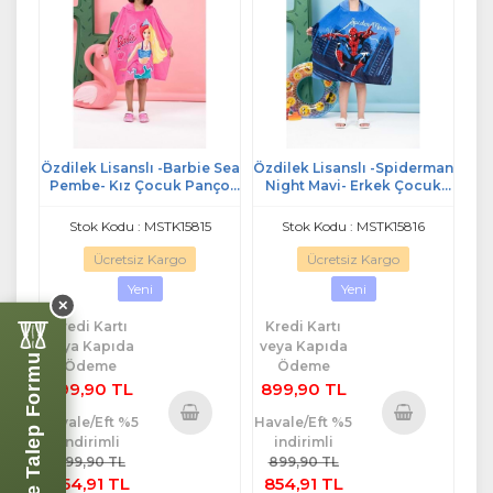
Özdilek Lisanslı -Barbie Sea
Özdilek Lisanslı -Spiderman
Pembe- Kız Çocuk Panço
Night Mavi- Erkek Çocuk
Kapüşonlu
Panço Kapüşonlu
Stok Kodu : MSTK15815
Stok Kodu : MSTK15816
Ücretsiz Kargo
Ücretsiz Kargo
Yeni
Yeni
✕
Kredi Kartı
Kredi Kartı
veya Kapıda
veya Kapıda
Perde Talep Formu
Ödeme
Ödeme
899,90 TL
899,90 TL
Havale/Eft %5
Havale/Eft %5
indirimli
indirimli
Sepete
Sepete
899,90 TL
899,90 TL
Ekle
Ekle
854,91 TL
854,91 TL