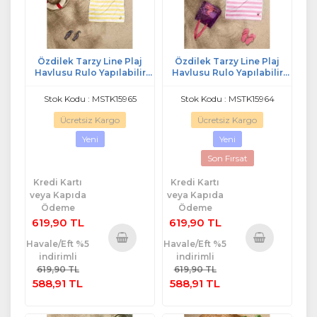
Özdilek Tarzy Line Plaj
Özdilek Tarzy Line Plaj
Havlusu Rulo Yapılabilir
Havlusu Rulo Yapılabilir
Lastikli (70x150)-Sarı
Lastikli (70x150)-Pembe
Stok Kodu : MSTK15965
Stok Kodu : MSTK15964
Ücretsiz Kargo
Ücretsiz Kargo
Yeni
Yeni
Son Fırsat
Kredi Kartı
Kredi Kartı
veya Kapıda
veya Kapıda
Ödeme
Ödeme
619,90 TL
619,90 TL
Havale/Eft %5
Havale/Eft %5
indirimli
indirimli
Sepete
Sepete
619,90 TL
619,90 TL
Ekle
Ekle
588,91 TL
588,91 TL