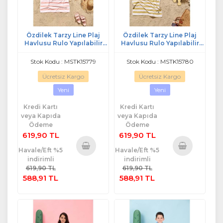
Özdilek Tarzy Line Plaj
Özdilek Tarzy Line Plaj
Havlusu Rulo Yapılabilir
Havlusu Rulo Yapılabilir
Lastikli (70x150)-Mercan
Lastikli (70x150)-A.Sarı
Stok Kodu : MSTK15779
Stok Kodu : MSTK15780
Ücretsiz Kargo
Ücretsiz Kargo
Yeni
Yeni
Kredi Kartı
Kredi Kartı
veya Kapıda
veya Kapıda
Ödeme
Ödeme
619,90 TL
619,90 TL
Havale/Eft %5
Havale/Eft %5
indirimli
indirimli
Sepete
Sepete
619,90 TL
619,90 TL
Ekle
Ekle
588,91 TL
588,91 TL