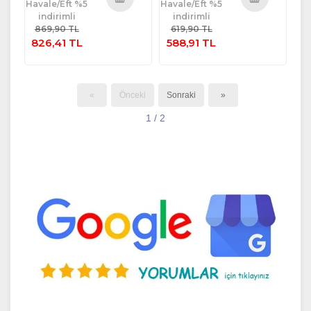
Havale/Eft %5
Havale/Eft %5
indirimli
indirimli
Sepete
Sepete
869,90 TL
619,90 TL
Ekle
Ekle
826,41 TL
588,91 TL
«
Önceki
Sonraki
»
1 / 2