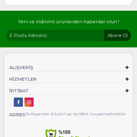
Yeni ve indirimli ürünlerden haberdar olun !
Abone Ol
ALIŞVERİŞ
HİZMETLER
İRTİBAT
ADRES
Tevfikiye Mah. 8 Eylül Cad. No:158/A Yunusemre/MANİSA