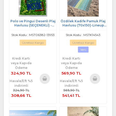
Polo ve Pingui Desenli Plaj
Özdilek Kadife Pamuk Plaj
Havlusu (SEÇENEKLİ) -
Havlusu (70x150)-Lineup
Pingui Yeşil
Yeşil
Stok Kodu : MST06382-13953
Stok Kodu : MSTK14543
Ücretsiz Kargo
Ücretsiz Kargo
Yeni
Kredi Kartı
Kredi Kartı
veya Kapıda
veya Kapıda
Ödeme
Ödeme
324,90 TL
569,90 TL
Havale/Eft %5
Havale/Eft %5
indirimli
indirimli
Sepete
Sepete
324,90 TL
569,90 TL
Ekle
Ekle
308,66 TL
541,41 TL