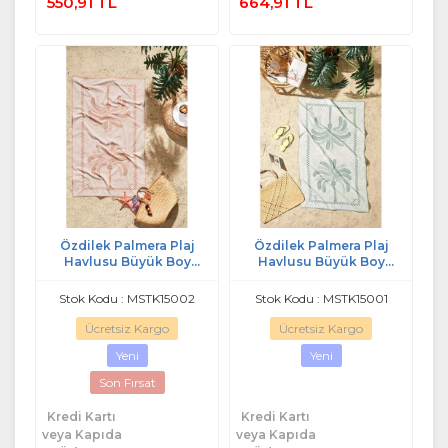
550,91 TL
664,91 TL
Özdilek Palmera Plaj
Özdilek Palmera Plaj
Havlusu Büyük Boy
Havlusu Büyük Boy
(90x150)-Terracota
(90x150)-Yeşil
Stok Kodu : MSTK15002
Stok Kodu : MSTK15001
Ücretsiz Kargo
Ücretsiz Kargo
Yeni
Yeni
Son Fırsat
Kredi Kartı
Kredi Kartı
veya Kapıda
veya Kapıda