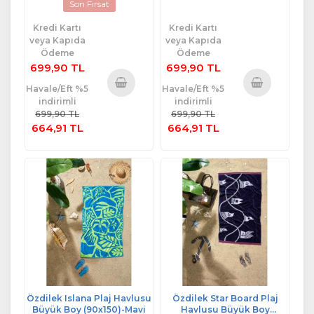
Son Fırsat
Kredi Kartı
Kredi Kartı
veya Kapıda
veya Kapıda
Ödeme
Ödeme
699,90 TL
699,90 TL
Havale/Eft %5
Havale/Eft %5
indirimli
indirimli
Sepete
Sepete
699,90 TL
699,90 TL
Ekle
Ekle
664,91 TL
664,91 TL
Özdilek Islana Plaj Havlusu
Özdilek Star Board Plaj
Büyük Boy (90x150)-Mavi
Havlusu Büyük Boy