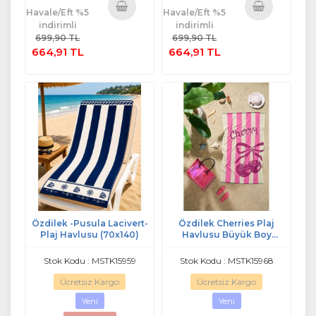
Havale/Eft %5
Havale/Eft %5
indirimli
indirimli
Sepete
Sepete
699,90 TL
699,90 TL
Ekle
Ekle
664,91 TL
664,91 TL
Özdilek -Pusula Lacivert-
Özdilek Cherries Plaj
Plaj Havlusu (70x140)
Havlusu Büyük Boy
(90x150)-Vişne Kırmızı
Stok Kodu : MSTK15959
Stok Kodu : MSTK15968
Ücretsiz Kargo
Ücretsiz Kargo
Yeni
Yeni