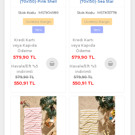
(70x150)-Pink Shell
(70x150)-Sea Star
Stok Kodu : MSTK14989
Stok Kodu : MSTK15778
Ücretsiz Kargo
Ücretsiz Kargo
Yeni
Yeni
Kredi Kartı
Kredi Kartı
veya Kapıda
veya Kapıda
Ödeme
Ödeme
579,90 TL
579,90 TL
Havale/Eft %5
Havale/Eft %5
indirimli
indirimli
Sepete
Sepete
579,90 TL
579,90 TL
Ekle
Ekle
550,91 TL
550,91 TL