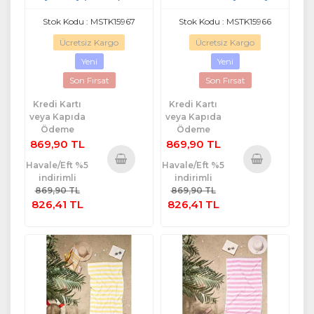
(90x150)-Lacivert
Stok Kodu : MSTK15967
Stok Kodu : MSTK15966
Ücretsiz Kargo
Ücretsiz Kargo
Yeni
Yeni
Son Fırsat
Son Fırsat
Kredi Kartı
Kredi Kartı
veya Kapıda
veya Kapıda
Ödeme
Ödeme
869,90 TL
869,90 TL
Havale/Eft %5
Havale/Eft %5
indirimli
indirimli
Sepete
Sepete
869,90 TL
869,90 TL
Ekle
Ekle
826,41 TL
826,41 TL