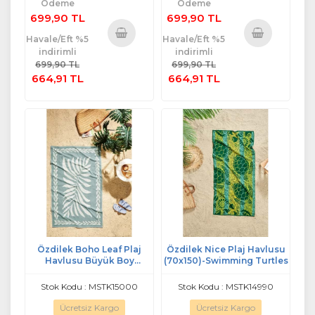
Ödeme
Ödeme
699,90 TL
699,90 TL
Havale/Eft %5
Havale/Eft %5
indirimli
indirimli
Sepete
Sepete
699,90 TL
699,90 TL
Ekle
Ekle
664,91 TL
664,91 TL
Özdilek Boho Leaf Plaj
Özdilek Nice Plaj Havlusu
Havlusu Büyük Boy
(70x150)-Swimming Turtles
(90x150)-Yeşil
Stok Kodu : MSTK15000
Stok Kodu : MSTK14990
Ücretsiz Kargo
Ücretsiz Kargo