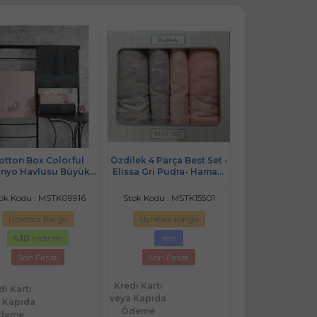
otton Box Colorful
Özdilek 4 Parça Best Set -
Cotton Box Co
anyo Havlusu Büyük
Elissa Gri Pudra- Hamam
(Banyo Havlus
oy) 4 Parça Hamam
Seti, Havlu Seti
Boy) 4 Parça
u Seti-Antrasit Pembe
Havlu Seti-Gri
ok Kodu : MSTK09916
Stok Kodu : MSTK15501
Stok Kodu : MS
Ücretsiz Kargo
Ücretsiz Kargo
Ücretsiz Ka
%
10
İndirim
Yeni
%
10
İndir
Son Fırsat
Son Fırsat
Son Fırsa
Kredi Kartı
di Kartı
Kredi Kartı
veya Kapıda
 Kapıda
veya Kapıda
Ödeme
deme
Ödeme