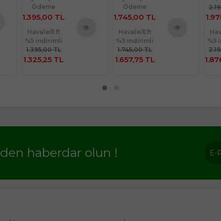
Ödeme
Ödeme
2.1
1.395,00 TL
1.745,00 TL
1.97
Havale/Eft
Havale/Eft
Hav
nü
%5 indirimli
%5 indirimli
%5 i
Ürünü
Ürünü
le
1.395,00 TL
1.745,00 TL
2.1
İncele
İncele
1.325,25 TL
1.657,75 TL
1.87
rden haberdar olun !