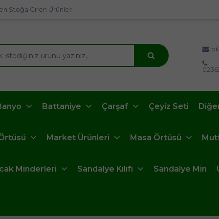
en Stoğa Giren Ürünler
bi
0236
Banyo
Battaniye
Çarşaf
Çeyiz Seti
Diğe
 Örtüsü
Market Ürünleri
Masa Örtüsü
Mut
ncak Minderleri
Sandalye Kılıfı
Sandalye Min