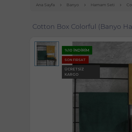
Ana Sayfa
Banyo
Hamam Seti
Co
Cotton Box Colorful (Banyo H
%10 İNDİRİM
SON FIRSAT
ÜCRETSIZ
KARGO