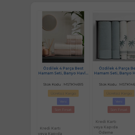
k Bambu Ashley
Özdilek 4 Parça Best
Özdilek 4 Parça B
 Lisanslı Tweety
Hamam Seti, Banyo Havlu
Hamam Seti, Banyo 
 Krem Pembe
Takımı Camellıa Bej- Krem
Takımı Yeşil/ Kre
odu : MSTK13422
Stok Kodu : MSTK14695
Stok Kodu : MSTK14
retsiz Kargo
Ücretsiz Kargo
Ücretsiz Kargo
Son Fırsat
Yeni
Yeni
Son Fırsat
Son Fırsat
Kredi Kartı
veya Kapıda
rtı
Kredi Kartı
Ödeme
ıda
veya Kapıda