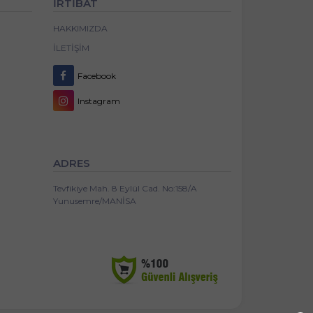
İRTİBAT
HAKKIMIZDA
İLETIŞIM
Facebook
Instagram
ADRES
Tevfikiye Mah. 8 Eylül Cad. No:158/A
Yunusemre/MANİSA