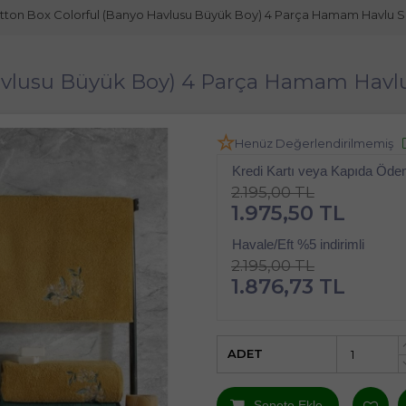
tton Box Colorful (Banyo Havlusu Büyük Boy) 4 Parça Hamam Havlu Set
avlusu Büyük Boy) 4 Parça Hamam Havlu S
Henüz Değerlendirilmemiş
Kredi Kartı veya Kapıda Öd
2.195,00 TL
1.975,50 TL
Havale/Eft %5 indirimli
2.195,00 TL
1.876,73 TL
ADET
Sepete Ekle