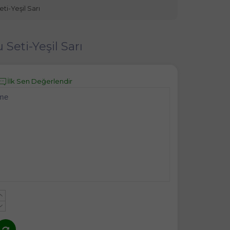
i-Yeşil Sarı
eti-Yeşil Sarı
İlk Sen Değerlendir
eme
+
-