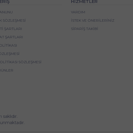
ERİŞ
HİZMETLER
 KANUNU
YARDIM
IK SÖZLEŞMESI
İSTEK VE ÖNERILERINIZ
I ŞARTLARI
SIPARIŞ TAKIBI
AT ŞARTLARI
OLITIKASI
ÖZLEŞMESI
POLITIKASI SÖZLEŞMESI
RÜNLER
saklıdır.
korunmaktadır.