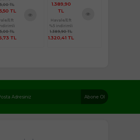
1.389,90
95,00 TL
2.195,00 TL
5,50 TL
TL
1.975,50 TL
ale/Eft
Havale/Eft
Havale/Eft
Ürünü
Ürünü
ndirimli
%5 indirimli
%5 indirimli
İncele
İncele
95,00 TL
1.389,90 TL
2.195,00 TL
6,73 TL
1.320,41 TL
1.876,73 TL
Abone Ol