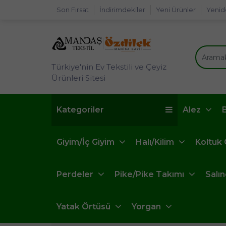
Son Fırsat
İndirimdekiler
Yeni Ürünler
Yenid
Türkiye'nin Ev Tekstili ve Çeyiz
Ürünleri Sitesi
Kategoriler
Alez
Giyim/İç Giyim
Halı/Kilim
Koltuk
Perdeler
Pike/Pike Takımı
Salı
Yatak Örtüsü
Yorgan