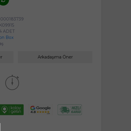
0000183739
K09915
4 ADET
on Box
aş
er
Arkadaşıma Öner