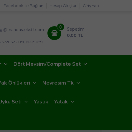
Facebook ile Bağlan
Hesap Oluştur
Giriş Yap
0
Sepetim
lgi@mandastekstil.com
0,00 TL
2372032 - 05061229059
r
Dört Mevsim/Complete Set
fak Önlükleri
Nevresim Tk
Uyku Seti
Yastık
Yatak