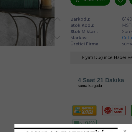
Barkodu:
814
Stok Kodu:
MST
Stok Miktarı:
Son 
Markası:
Cott
Üretici Firma:
süm
Fiyatı Düşünce Haber V
4 Saat 21 Dakika
sonra kargoda