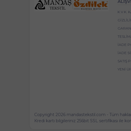
ALIŞV
K.V.K.
GIZLIL
GARANT
TESLIM
İADE P
İADE S
SATIŞ 
YENI Ü
Copyright 2026 mandastekstil.com - Tüm hakları 
Kredi kartı bilgileriniz 256bit SSL sertifikası ile 