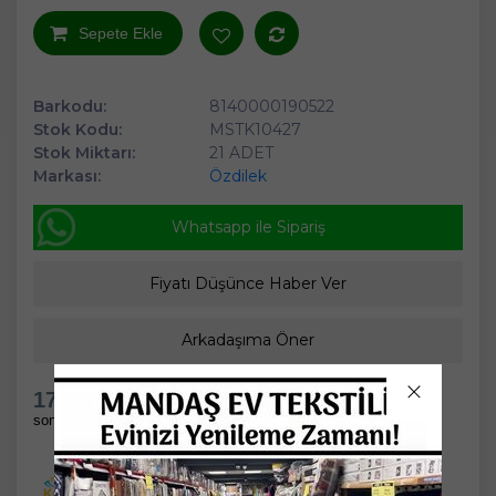
-
Sepete Ekle
Barkodu:
8140000190522
Stok Kodu:
MSTK10427
Stok Miktarı:
21 ADET
Markası:
Özdilek
Whatsapp ile Sipariş
Fiyatı Düşünce Haber Ver
Arkadaşıma Öner
17 Saat 48 Dakika
sonra kargoda