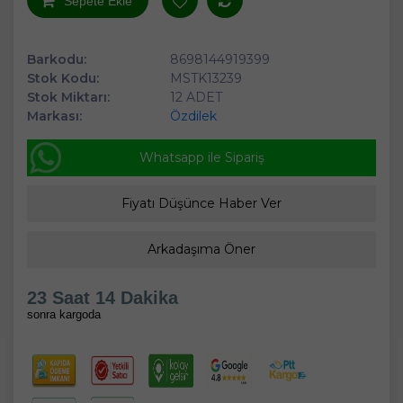
Sepete Ekle
Barkodu:
8698144919399
Stok Kodu:
MSTK13239
Stok Miktarı:
12 ADET
Markası:
Özdilek
Whatsapp ile Sipariş
Fiyatı Düşünce Haber Ver
Arkadaşıma Öner
23 Saat 14 Dakika
sonra kargoda