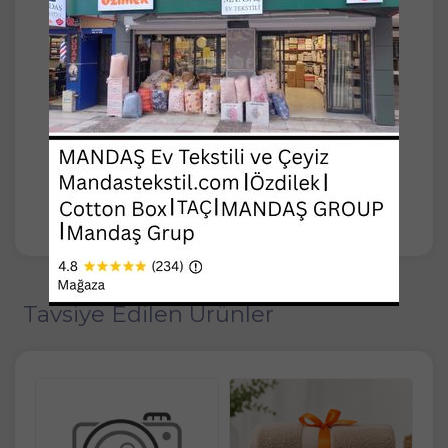
her zevke hitap eden Özdilek pamuklu
havlular, günlük rutininizi şıklıkla buluşturuyor
. Banyonuzun vazgeçilmezi olacak bu
havlular, modern tasarımlarıyla da dikkat
çekiyor. Kaliteli ve dayanıklı havlu arayışında
olanlar için Özdilek pamuklu havlu, üstün
performansı ve uygun fiyat avantajıyla ideal
bir seçimdir.
Şimdi sipariş verin, banyonuzu Özdilek
kalitesiyle tanıştırın!
Tavsiye Edilen Ürünler