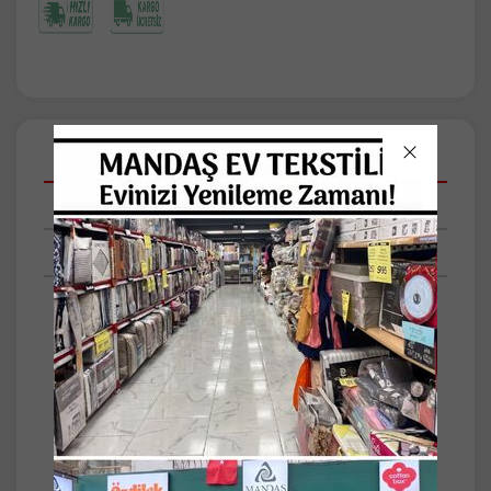
Açıklamalar
Taksit Seçenekleri
Tüm Yorumlar
Özdilek Pamuklu Havlu | Yüksek Kalite ve
Konfor Özdilek’in %100 pamuklu havluları,
banyonuzda lüks ve konforu bir araya
getiriyor. ölçü 50*90 cm
Yumuşak dokusu ve yüksek emicilik
özelliğiyle cildinizi nazikçe kurular, uzun
ömürlü yapısıyla her kullanımda ilk günkü
gibi kalır. Çeşitli renk ve boyut seçenekleriyle