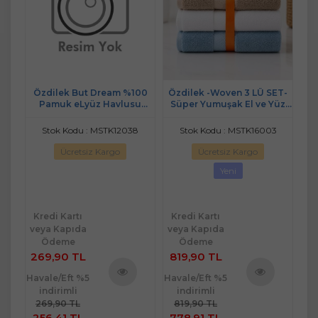
I-
Özdilek But Dream %100
Özdilek -Woven 3 LÜ SET-
Özd
ak
Pamuk eLyüz Havlusu
Süper Yumuşak El ve Yüz
(50x90) Erk . Krem/Gri
Havlusu (50x90)
3998
Stok Kodu : MSTK12038
Stok Kodu : MSTK16003
Ücretsiz Kargo
Ücretsiz Kargo
Yeni
Kredi Kartı
Kredi Kartı
Kr
veya Kapıda
veya Kapıda
ve
Ödeme
Ödeme
269,90 TL
819,90 TL
29
Havale/Eft %5
Havale/Eft %5
Hav
indirimli
indirimli
ü
Ürünü
Ürünü
269,90 TL
819,90 TL
2
e
İncele
İncele
256,41 TL
778,91 TL
2