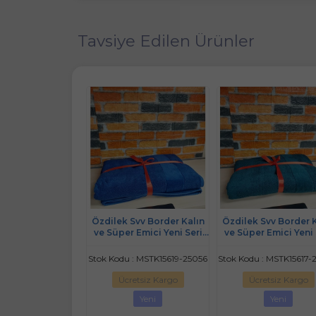
Tavsiye Edilen Ürünler
Svv Border Kalın
Özdilek Svv Border Kalın
Özdilek Svv Border 
 Emici Yeni Seri
ve Süper Emici Yeni Seri
Boy Banyo Havlu
vlusu (76x147) -
Banyo Havlusu (76x147) -
(89x173) - Orchid (O
lue (Saks Mavisi)
Dark Teal (Koyu Turkuaz)
Lilası)
 : MSTK15619-25056
Stok Kodu : MSTK15617-25048
Stok Kodu : MSTK149
24285
retsiz Kargo
Ücretsiz Kargo
Ücretsiz Kargo
Yeni
Yeni
Yeni