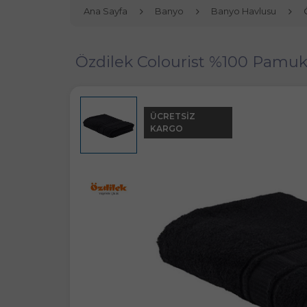
Ana Sayfa
Banyo
Banyo Havlusu
Özdilek Colourist %100 Pamuk
ÜCRETSIZ
KARGO