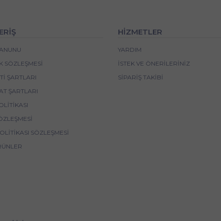
ERİŞ
HİZMETLER
 KANUNU
YARDIM
IK SÖZLEŞMESI
İSTEK VE ÖNERILERINIZ
I ŞARTLARI
SIPARIŞ TAKIBI
AT ŞARTLARI
OLITIKASI
ÖZLEŞMESI
POLITIKASI SÖZLEŞMESI
RÜNLER