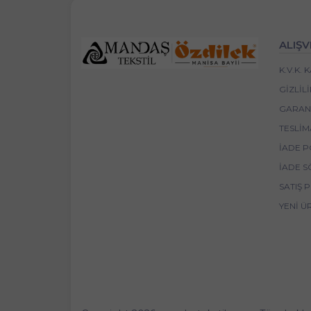
ALIŞV
K.V.K.
GIZLIL
GARANT
TESLIM
İADE P
İADE S
SATIŞ 
YENI Ü