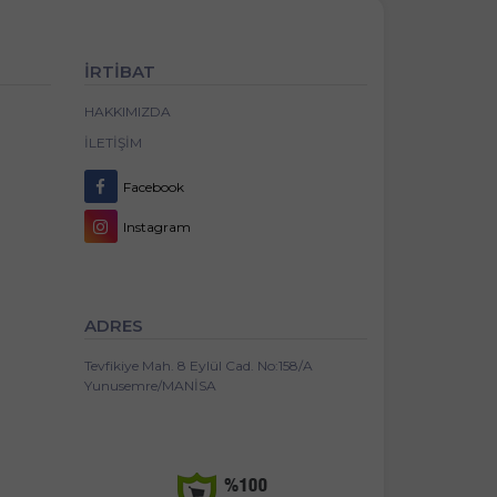
İRTİBAT
HAKKIMIZDA
İLETIŞIM
Facebook
Instagram
ADRES
Tevfikiye Mah. 8 Eylül Cad. No:158/A
Yunusemre/MANİSA