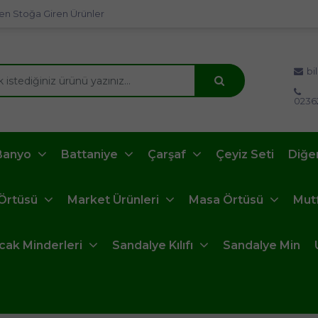
en Stoğa Giren Ürünler
bi
0236
Banyo
Battaniye
Çarşaf
Çeyiz Seti
Diğe
 Örtüsü
Market Ürünleri
Masa Örtüsü
Mut
ncak Minderleri
Sandalye Kılıfı
Sandalye Min