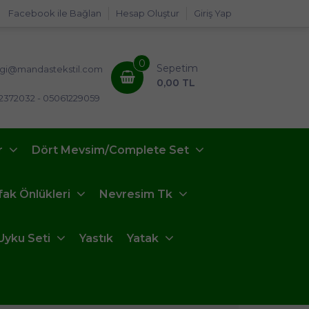
Facebook ile Bağlan
Hesap Oluştur
Giriş Yap
0
Sepetim
lgi@mandastekstil.com
0,00 TL
2372032 - 05061229059
r
Dört Mevsim/Complete Set
fak Önlükleri
Nevresim Tk
Uyku Seti
Yastık
Yatak