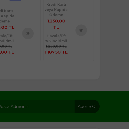
di Kartı
 Kapıda
Kredi Kartı
deme
veya Kapıda
250,00
Ödeme
TL
849,90 TL
ale/Eft
Havale/Eft
Ürünü
ndirimli
%5 indirimli
Ürünü
İncele
50,00 TL
849,90 TL
İncele
7,50 TL
807,41 TL
Abone Ol