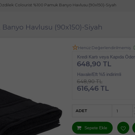
Özdilek Colourist %100 Pamuk Banyo Havlusu (90x150)-Siyah
 Banyo Havlusu (90x150)-Siyah
Henüz Değerlendirilmemiş
Kredi Kartı veya Kapıda Öd
648,90 TL
Havale/Eft %5 indirimli
648,90 TL
616,46 TL
ADET
Sepete Ekle