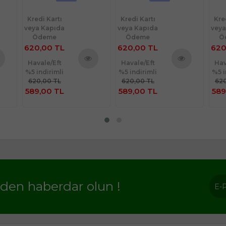
Kre
veya
Kredi Kartı
Kredi Kartı
Ö
veya Kapıda
veya Kapıda
1.
Ödeme
Ödeme
620,00 TL
620,00 TL
Havale/Eft
Havale/Eft
Hav
%5 indirimli
%5 indirimli
%5 i
nü
Ürünü
Ürünü
620,00 TL
620,00 TL
1.2
le
İncele
İncele
589,00 TL
589,00 TL
1.18
rden haberdar olun !