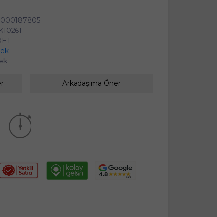
0000187805
K10261
DET
lek
lek
er
Arkadaşıma Öner