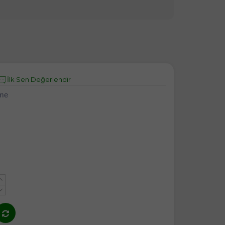
İlk Sen Değerlendir
eme
+
-