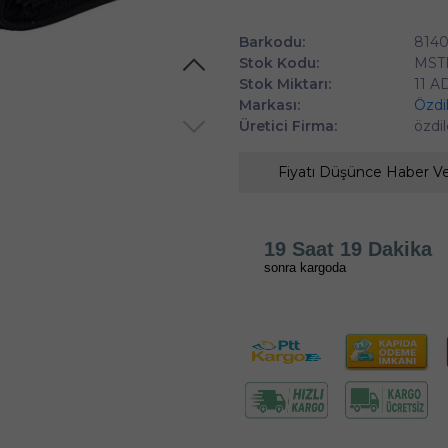
Barkodu:
814
Stok Kodu:
MST
Stok Miktarı:
11 A
Markası:
Özdi
Üretici Firma:
özdi
Fiyatı Düşünce Haber V
19 Saat 19 Dakika
sonra kargoda