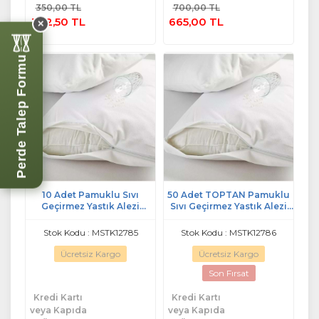
350,00 TL
700,00 TL
Ekle
Ekle
332,50 TL
665,00 TL
✕
Perde Talep Formu
10 Adet Pamuklu Sıvı
50 Adet TOPTAN Pamuklu
Geçirmez Yastık Alezi
Sıvı Geçirmez Yastık Alezi
(50x70)
(50x70)
Stok Kodu : MSTK12785
Stok Kodu : MSTK12786
Ücretsiz Kargo
Ücretsiz Kargo
Son Fırsat
Kredi Kartı
Kredi Kartı
veya Kapıda
veya Kapıda