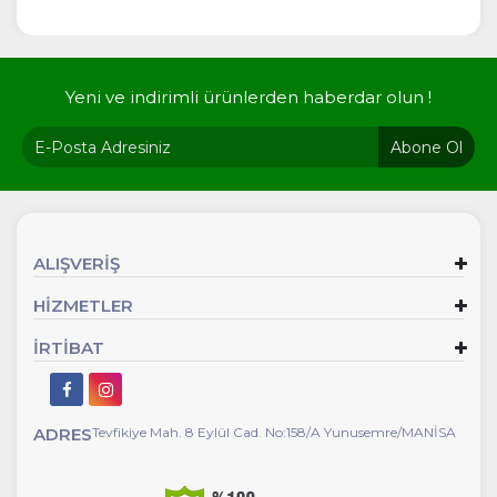
Yeni ve indirimli ürünlerden haberdar olun !
Abone Ol
ALIŞVERİŞ
HİZMETLER
İRTİBAT
ADRES
Tevfikiye Mah. 8 Eylül Cad. No:158/A Yunusemre/MANİSA