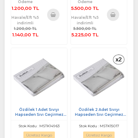
Ödeme
Ödeme
1.200,00 TL
5.500,00 TL
Havale/Eft %5
Havale/Eft %5
indirimli
indirimli
Sepete
Sepete
1.200,00 TL
5.500,00 TL
Ekle
Ekle
1.140,00 TL
5.225,00 TL
Özdilek 1 Adet Sıvıyı
Özdilek 2 Adet Sıvıyı
Hapseden Sıvı Geçirmez
Hapseden Sıvı Geçirmez
Yastık Alezi (50x70)
Yastık Alezi (50x70)
Stok Kodu : MSTK14963
Stok Kodu : MSTK15017
Ücretsiz Kargo
Ücretsiz Kargo