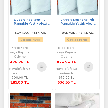
Livdora Kapitoneli 2li
Livdora Kapitoneli 6lı
Pamuklu Yastık Alezi,
Pamuklu Yastık Alezi,
Koruyucu (50x70)
Koruyucu (50x70)
Stok Kodu : MSTK11057
Stok Kodu : MSTK12722
Ücretsiz Kargo
Ücretsiz Kargo
Kredi Kartı
Kredi Kartı
veya Kapıda
veya Kapıda
Ödeme
Ödeme
300,00 TL
670,00 TL
Havale/Eft %5
Havale/Eft %5
indirimli
indirimli
Sepete
Sepete
300,00 TL
670,00 TL
Ekle
Ekle
285,00 TL
636,50 TL