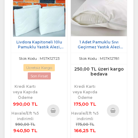
Livdora Kapitoneli 10lu
1 Adet Pamuklu Sıvı
Pamuklu Yastık Alezi,
Geçirmez Yastık Alezi
Koruyucu (50x70)
(50x70)
Stok Kodu : MSTK12723
Stok Kodu : MSTK12781
Ücretsiz Kargo
250,00 TL üzeri kargo
bedava
Son Fırsat
Kredi Kartı
Kredi Kartı
veya Kapıda
veya Kapıda
Ödeme
Ödeme
990,00 TL
175,00 TL
Havale/Eft %5
Havale/Eft %5
indirimli
indirimli
Sepete
Sepete
990,00 TL
175,00 TL
Ekle
Ekle
940,50 TL
166,25 TL