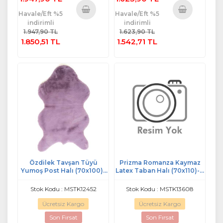
Havale/Eft %5
Havale/Eft %5
indirimli
indirimli
Sepete
Sepete
1.947,90 TL
1.623,90 TL
Ekle
Ekle
1.850,51 TL
1.542,71 TL
Özdilek Tavşan Tüyü
Prizma Romanza Kaymaz
Yumoş Post Halı (70x100)-
Latex Taban Halı (70x110)- ç
Kül Moru
yeşil
Stok Kodu : MSTK12452
Stok Kodu : MSTK13608
Ücretsiz Kargo
Ücretsiz Kargo
Son Fırsat
Son Fırsat