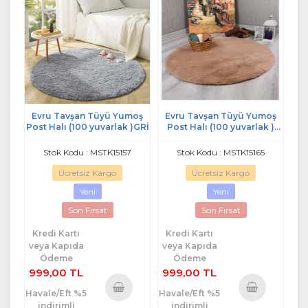
Evru Tavşan Tüyü Yumoş
Evru Tavşan Tüyü Yumoş
Post Halı (100 yuvarlak )GRİ
Post Halı (100 yuvarlak )
kayu camel
Stok Kodu : MSTK15157
Stok Kodu : MSTK15165
Ücretsiz Kargo
Ücretsiz Kargo
Yeni
Yeni
Son Fırsat
Son Fırsat
Kredi Kartı
Kredi Kartı
veya Kapıda
veya Kapıda
Ödeme
Ödeme
999,00 TL
999,00 TL
Havale/Eft %5
Havale/Eft %5
indirimli
indirimli