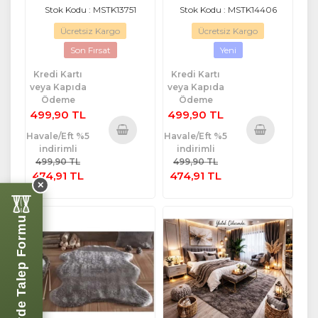
Stok Kodu : MSTK13751
Stok Kodu : MSTK14406
Ücretsiz Kargo
Ücretsiz Kargo
Son Fırsat
Yeni
Kredi Kartı
Kredi Kartı
veya Kapıda
veya Kapıda
Ödeme
Ödeme
499,90 TL
499,90 TL
Havale/Eft %5
Havale/Eft %5
indirimli
indirimli
Sepete
Sepete
499,90 TL
499,90 TL
Ekle
Ekle
474,91 TL
474,91 TL
✕
Perde Talep Formu