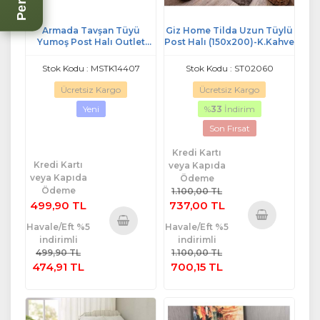
Armada Tavşan Tüyü
Giz Home Tilda Uzun Tüylü
Yumoş Post Halı Outlet
Post Halı (150x200)-K.Kahve
(70x100)-Gri
Stok Kodu : MSTK14407
Stok Kodu : ST02060
Ücretsiz Kargo
Ücretsiz Kargo
Yeni
%
33
İndirim
Son Fırsat
Kredi Kartı
Kredi Kartı
veya Kapıda
veya Kapıda
Ödeme
Ödeme
1.100,00 TL
499,90 TL
737,00 TL
Havale/Eft %5
Havale/Eft %5
Sepete
indirimli
indirimli
Sepete
Ekle
499,90 TL
1.100,00 TL
Ekle
474,91 TL
700,15 TL