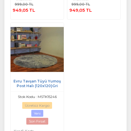
Sepete
Sepete
999,00 TL
999,00 TL
Ekle
Ekle
949,05 TL
949,05 TL
Evru Tavşan Tüyü Yumoş
Post Halı (120x120)Gri
Stok Kodu : MSTK15246
Ücretsiz Kargo
Yeni
Son Fırsat