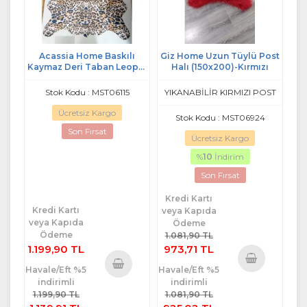
Acassia Home Baskılı
Giz Home Uzun Tüylü Post
Kaymaz Deri Taban Leopar
Halı (150x200)-Kırmızı
Post (160x200)
Stok Kodu : MST06115
YIKANABİLİR KIRMIZI POST
Ücretsiz Kargo
Stok Kodu : MST06924
Son Fırsat
Ücretsiz Kargo
%
10
İndirim
Son Fırsat
Kredi Kartı
Kredi Kartı
veya Kapıda
veya Kapıda
Ödeme
Ödeme
1.081,90 TL
1.199,90 TL
973,71 TL
Havale/Eft %5
Havale/Eft %5
Sepete
indirimli
indirimli
Sepete
Ekle
1.199,90 TL
1.081,90 TL
Ekle