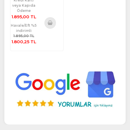
Kredi Kartı
veya Kapıda
Ödeme
1.895,00 TL
Havale/Eft %5
indirimli
Sepete
1.895,00 TL
Ekle
1.800,25 TL