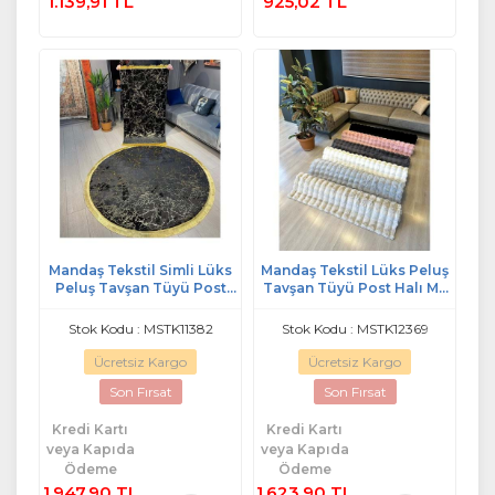
1.139,91 TL
925,02 TL
Mandaş Tekstil Simli Lüks
Mandaş Tekstil Lüks Peluş
Peluş Tavşan Tüyü Post
Tavşan Tüyü Post Halı M2
Halı M2 (A+ Kalite)-Özel
(A+ Kalite)-Özel Ebat
Ebat
Stok Kodu : MSTK11382
Stok Kodu : MSTK12369
Ücretsiz Kargo
Ücretsiz Kargo
Son Fırsat
Son Fırsat
Kredi Kartı
Kredi Kartı
veya Kapıda
veya Kapıda
Ödeme
Ödeme
1.947,90 TL
1.623,90 TL