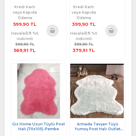
Kredi Kartı
Kredi Kartı
veya Kapıda
veya Kapıda
Ödeme
Ödeme
599,90 TL
399,90 TL
Havale/Eft %5
Havale/Eft %5
indirimli
indirimli
Sepete
Sepete
599,90 TL
399,90 TL
Ekle
Ekle
569,91 TL
379,91 TL
Giz Home Uzun Tüylü Post
Armada Tavşan Tüyü
Halı (70x105)-Pembe
Yumoş Post Halı Outlet
(70x100)-Krem