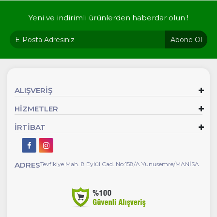
Yeni ve indirimli ürünlerden haberdar olun !
Abone Ol
ALIŞVERİŞ
HİZMETLER
İRTİBAT
ADRES
Tevfikiye Mah. 8 Eylül Cad. No:158/A Yunusemre/MANİSA