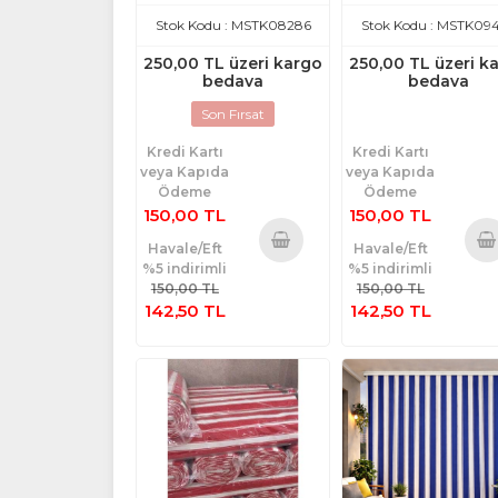
150cm)-Yeşil Beyaz
150cm)-Gri Kırmız
Stok Kodu : MSTK08286
Stok Kodu : MSTK09
250,00 TL üzeri kargo
250,00 TL üzeri k
bedava
bedava
Son Fırsat
Kredi Kartı
Kredi Kartı
veya Kapıda
veya Kapıda
Ödeme
Ödeme
150,00 TL
150,00 TL
Havale/Eft
Havale/Eft
%5 indirimli
%5 indirimli
Sepete
Sepe
150,00 TL
150,00 TL
Ekle
Ekl
142,50 TL
142,50 TL