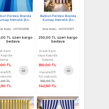
lkon Perdesi Branda
Balkon Perdesi Branda
umaşı Metrelik (En
Kumaşı Metrelik (En
50cm)-Mavi A.Mavi
150cm)-Krem Bordo
ok Kodu : MSTK12598
Stok Kodu : MSTK12597
,00 TL üzeri kargo
250,00 TL üzeri kargo
bedava
bedava
di Kartı
Kredi Kartı
 Kapıda
veya Kapıda
deme
Ödeme
,00 TL
150,00 TL
ale/Eft
Havale/Eft
ndirimli
%5 indirimli
Sepete
Sepete
0,00 TL
150,00 TL
Ekle
Ekle
,50 TL
142,50 TL