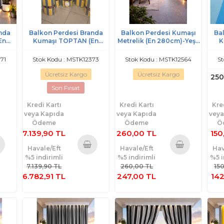
nda
Balkon Perdesi Branda
Balkon Perdesi Kumaşı
Ba
En
Kumaşı TOPTAN (En
Metrelik (En 280cm)-Yeşil
K
az
240cm)-Sarı Gri
Beyaz
1
71
Stok Kodu : MSTK12373
Stok Kodu : MSTK12564
St
Ücretsiz Kargo
Ücretsiz Kargo
250
Son Fırsat
Kredi Kartı
Kredi Kartı
Kre
veya Kapıda
veya Kapıda
veya
Ödeme
Ödeme
Ö
7.139,90 TL
260,00 TL
150
Havale/Eft
Havale/Eft
Hav
%5 indirimli
%5 indirimli
%5 i
te
Sepete
Sepete
7.139,90 TL
260,00 TL
15
e
Ekle
Ekle
6.782,91 TL
247,00 TL
142