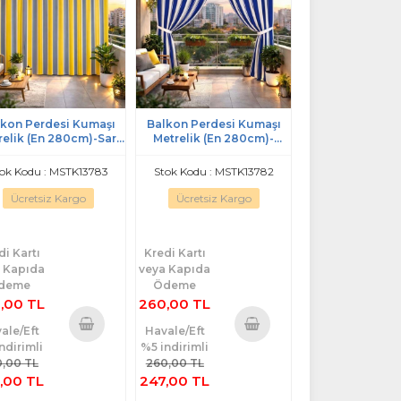
kon Perdesi Kumaşı
Balkon Perdesi Kumaşı
relik (En 280cm)-Sarı
Metrelik (En 280cm)-
Gri
Lacivert Beyaz
ok Kodu : MSTK13783
Stok Kodu : MSTK13782
Ücretsiz Kargo
Ücretsiz Kargo
di Kartı
Kredi Kartı
 Kapıda
veya Kapıda
deme
Ödeme
,00 TL
260,00 TL
ale/Eft
Havale/Eft
ndirimli
%5 indirimli
Sepete
Sepete
,00 TL
260,00 TL
Ekle
Ekle
,00 TL
247,00 TL