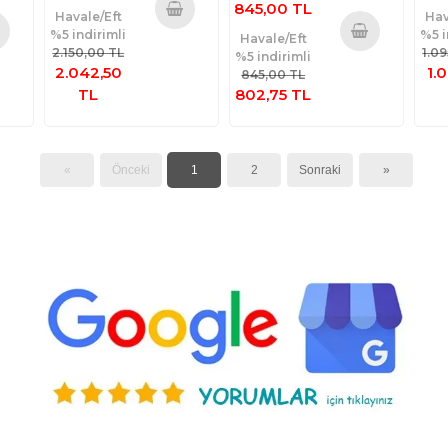
845,00 TL
Havale/Eft
Hav
%5 indirimli
%5 i
Sepete
Havale/Eft
2.150,00 TL
1.0
%5 indirimli
te
Ekle
Sepete
2.042,50
1.
845,00 TL
e
Ekle
TL
802,75 TL
«
Önceki
1
2
Sonraki
»