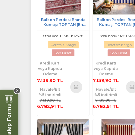
Balkon Perdesi Branda
Balkon Perdesi Bra
Kumaşı TOPTAN (En
Kumaşı TOPTAN (
240cm)-Kırmızı Beyaz
240cm)-Mavi Bey
Stok Kodu : MSTK12376
Stok Kodu : MSTK123
Ücretsiz Kargo
Ücretsiz Kargo
Son Fırsat
Son Fırsat
Kredi Kartı
Kredi Kartı
veya Kapıda
veya Kapıda
Ödeme
Ödeme
7.139,90 TL
7.139,90 TL
Havale/Eft
Havale/Eft
✕
%5 indirimli
%5 indirimli
Sepete
Sepe
7.139,90 TL
7.139,90 TL
Ekle
Ekl
Perde Talep Formu
6.782,91 TL
6.782,91 TL