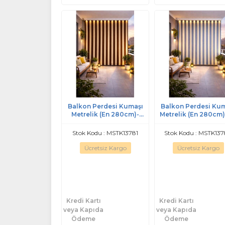
Balkon Perdesi Kumaşı
Balkon Perdesi Ku
Metrelik (En 280cm)-
Metrelik (En 280cm)
Kahve Krem
Yaldız
Stok Kodu : MSTK13781
Stok Kodu : MSTK13
Ücretsiz Kargo
Ücretsiz Kargo
Kredi Kartı
Kredi Kartı
veya Kapıda
veya Kapıda
Ödeme
Ödeme