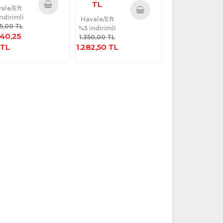
TL
ale/Eft
ndirimli
Sepete
Havale/Eft
Sepete
95,00 TL
%5 indirimli
Ekle
Ekle
040,25
1.350,00 TL
TL
1.282,50 TL