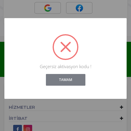
Yeni ve indirimli ürünlerden haberdar olun !
Abone Ol
Geçersiz aktivasyon kodu !
!
Not valid!
TAMAM
ALIŞVERİŞ
HİZMETLER
İRTİBAT