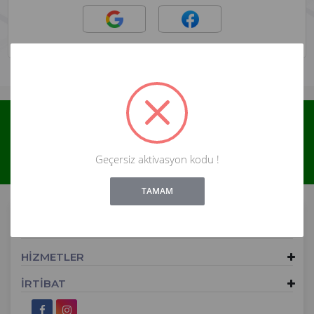
Yeni ve indirimli ürünlerden haberdar olun !
Abone Ol
Geçersiz aktivasyon kodu !
!
Not valid!
TAMAM
ALIŞVERİŞ
HİZMETLER
İRTİBAT