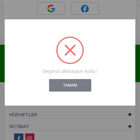
Yeni ve indirimli ürünlerden haberdar olun !
Abone Ol
Geçersiz aktivasyon kodu !
!
Not valid!
TAMAM
ALIŞVERİŞ
HİZMETLER
İRTİBAT